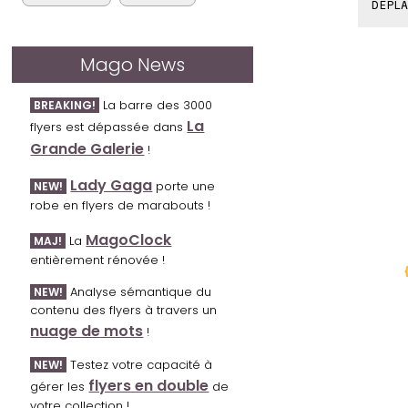
DÉPLA
Mago News
La barre des 3000
BREAKING!
La
flyers est dépassée dans
Grande Galerie
!
Lady Gaga
porte une
NEW!
robe en flyers de marabouts !
MagoClock
La
MAJ!
entièrement rénovée !
Analyse sémantique du
NEW!
contenu des flyers à travers un
nuage de mots
!
Testez votre capacité à
NEW!
flyers en double
gérer les
de
votre collection !