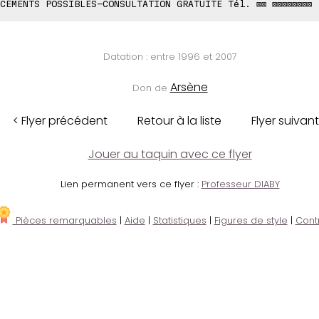
CEMENTS POSSIBLES-CONSULTATION GRATUITE Tél. ⊠⊠ ⊠⊠⊠⊠⊠⊠⊠⊠
Datation : entre 1996 et 2007
Arsène
Don de
< Flyer précédent
Retour à la liste
Flyer suivant
Jouer au taquin avec ce flyer
Lien permanent vers ce flyer :
Professeur DIABY
Pièces remarquables
|
Aide
|
Statistiques
|
Figures de style
|
Cont