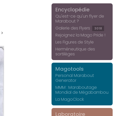
Encyclopédie
Qu'est-ce qu'un flyer de
Marabout ?
Galerie des Flyers
3018
 >
Rejoignez la Mago Pride !
Les Figures de Style
Herméneutique des
sortilèges
Magotools
Personal Marabout
Generator
MMM : Maraboutage
Mondial de Mégabambou
La MagoClock
Laboratoire