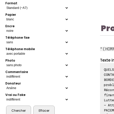
Format
Papier
Pr
Encre
Téléphone fixe
"(HOM
Téléphone mobile
Texte i
Photo
QUELS
Commentaire
CONTA
BORDE
Donateur
probl
Récon
Vrai ou Fake
finan
Lutte
- Att
PAIEM