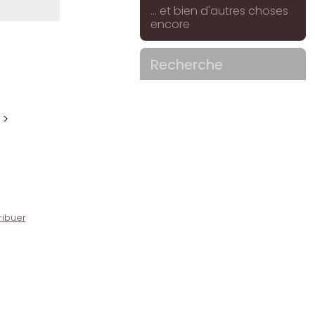
... et bien d'autres choses
encore
Recherche
 >
ribuer