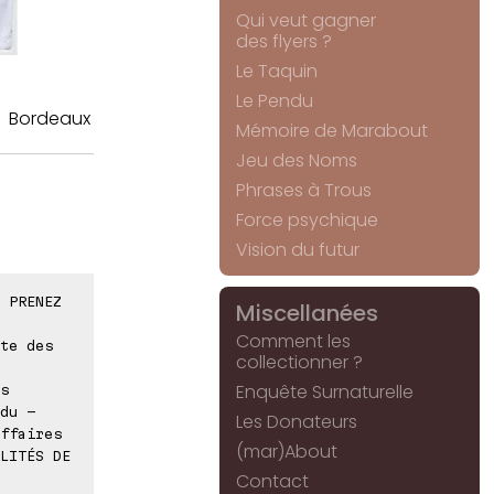
Qui veut gagner
des flyers ?
Le Taquin
Le Pendu
Bordeaux
Mémoire de Marabout
Jeu des Noms
Phrases à Trous
Force psychique
Vision du futur
 PRENEZ
Miscellanées
Comment les
te des
collectionner ?
Enquête Surnaturelle
s
du -
Les Donateurs
ffaires
(mar)About
LITÉS DE
Contact