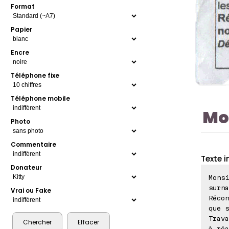
Format
Papier
Encre
Téléphone fixe
Téléphone mobile
Mo
Photo
Commentaire
Texte i
Donateur
Monsi
surna
Vrai ou Fake
Récon
que s
Trava
à réa