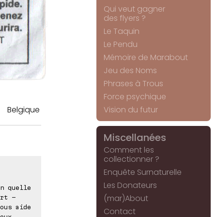
Qui veut gagner
des flyers ?
Le Taquin
Le Pendu
Mémoire de Marabout
Jeu des Noms
Phrases à Trous
Force psychique
Belgique
Vision du futur
Miscellanées
Comment les
collectionner ?
Enquête Surnaturelle
Les Donateurs
n quelle
(mar)About
rt -
ous aide
Contact
eux,