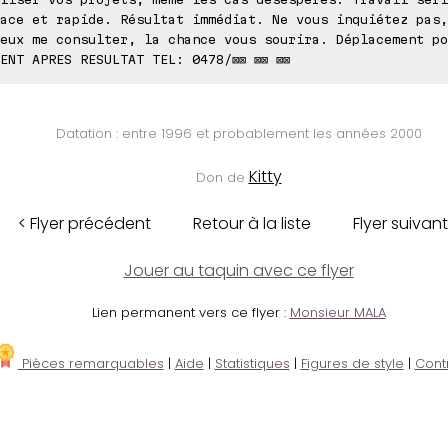
ace et rapide. Résultat immédiat. Ne vous inquiétez pas,
eux me consulter, la chance vous sourira. Déplacement po
ENT APRES RESULTAT TEL: 0478/⊠⊠ ⊠⊠ ⊠⊠
Datation : entre 1996 et probablement les années 2000
Kitty
Don de
< Flyer précédent
Retour à la liste
Flyer suivant
Jouer au taquin avec ce flyer
Lien permanent vers ce flyer :
Monsieur MALA
Pièces remarquables
|
Aide
|
Statistiques
|
Figures de style
|
Cont