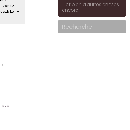
... et bien d'autres choses
 venez
encore
ssible -
Recherche
 >
ribuer