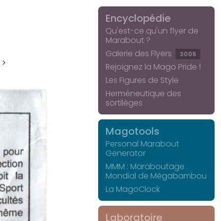
Encyclopédie
Qu'est-ce qu'un flyer de
Marabout ?
Galerie des Flyers
3005
 >
Rejoignez la Mago Pride !
Les Figures de Style
Herméneutique des
sortilèges
Magotools
Personal Marabout
Generator
MMM : Maraboutage
Mondial de Mégabambou
La MagoClock
Laboratoire