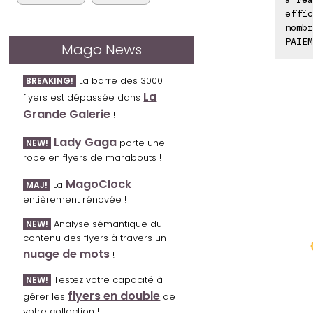
effic
nombr
PAIEM
Mago News
La barre des 3000
BREAKING!
La
flyers est dépassée dans
Grande Galerie
!
Lady Gaga
porte une
NEW!
robe en flyers de marabouts !
MagoClock
La
MAJ!
entièrement rénovée !
Analyse sémantique du
NEW!
contenu des flyers à travers un
nuage de mots
!
Testez votre capacité à
NEW!
flyers en double
gérer les
de
votre collection !