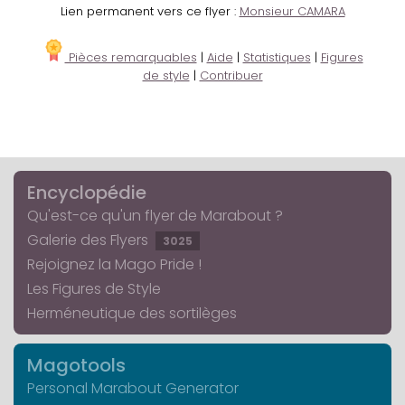
Lien permanent vers ce flyer :
Monsieur CAMARA
Pièces remarquables
|
Aide
|
Statistiques
|
Figures
de style
|
Contribuer
Encyclopédie
Qu'est-ce qu'un flyer de Marabout ?
Galerie des Flyers
3025
Rejoignez la Mago Pride !
Les Figures de Style
Herméneutique des sortilèges
Magotools
Personal Marabout Generator