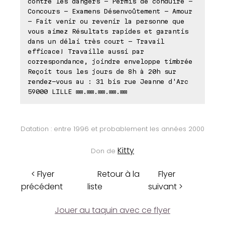
contre les dangers - Permis de conduire -
Concours - Examens Désenvoûtement - Amour
- Fait venir ou revenir la personne que
vous aimez Résultats rapides et garantis
dans un délai très court - Travail
efficace! Travaille aussi par
correspondance, joindre enveloppe timbrée
Reçoit tous les jours de 8h à 20h sur
rendez-vous au : 31 bis rue Jeanne d'Arc
59000 LILLE ⊠⊠.⊠⊠.⊠⊠.⊠⊠.⊠⊠
Datation : entre 1996 et probablement les années 2000
Kitty
Don de
< Flyer
Retour à la
Flyer
précédent
liste
suivant >
Jouer au taquin avec ce flyer