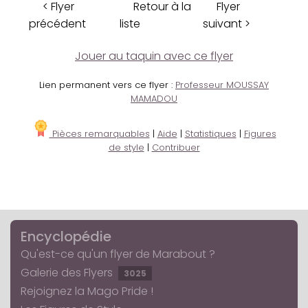
< Flyer
Retour à la
Flyer
précédent
liste
suivant >
Jouer au taquin avec ce flyer
Lien permanent vers ce flyer :
Professeur MOUSSAY
MAMADOU
Pièces remarquables
|
Aide
|
Statistiques
|
Figures
de style
|
Contribuer
Encyclopédie
Qu'est-ce qu'un flyer de Marabout ?
Galerie des Flyers
3025
Rejoignez la Mago Pride !