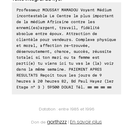
Professeur MOUSSAY MAMADOU Voyant Médium
incontestable Le Centre le plus important
de la médium Africaine contre les
ennemi(es)argent, travail, fidélité
absolue entre époux. Attraction de
clientèle pour vendeurs. Complexe physique
et moral, affection re-trouvée,
désenvoutement, chance, succès, réussite
totalei si ton mari ou ta femme est
parti(e) tu viens ici tu vas le (la) voir
dans la même semaine. PAIEMENT APRES
RESULTATS Reçoit tous les jours de 9
heures à 20 heures 82, Bd Paul Hayez (1er
Etage n° 3 ) 59500 DOUAI Tél. ⊠⊠ ⊠⊠ ⊠⊠ ⊠⊠
Datation : entre 1985 et 1996
gorthzzz
En savoir plus
Don de
|