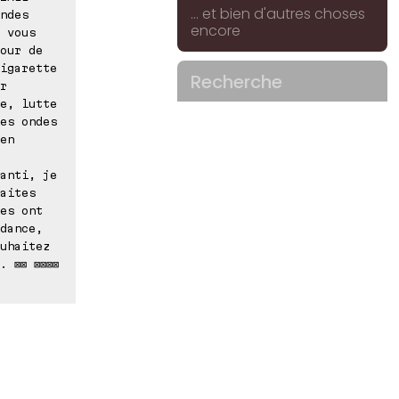
... et bien d'autres choses
ndes
encore
 vous
our de
igarette
Recherche
r
e, lutte
es ondes
en
anti, je
aites
es ont
dance,
uhaitez
. ⊠⊠ ⊠⊠⊠⊠