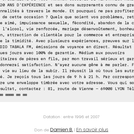
20 ANS D'EXPÉRIENCE et ses dons surprenants connu de gra
nnalités à travers le monde. Et pourquoi ne pas profiter
 de cette occasion ? Quels que soient vos problèmes, ret
e aimé, impuissance sexuelle, fécondité, abandon de la c
 l'alcool, vie renforcée, mariage désenvoûtement, bonheu
n, attraction de clientèle pour le commerce et entrepris
e la timidité. Avec plusieurs expériences, preuves sur l
DIO TABALA FM, émissions de voyance en direct. Résultat 
ues jours avec 100% de garantie. Médium aux pouvoirs
itaires de pères en fils, par mon travail sérieux et gar
donnerai satisfaction. N'ayez aucune gêne à me parler. F
 vie au lieu de la subir. Il réussit là où tous les autr
é. Je reçois tous les jours de 9 h à 21 h. Par correspon
re une enveloppe timbrée avec votre adresse. Vous qui so
sultat, contactez : 81, route de Vienne - 69008 LYON Tél
⊠⊠ ⊠⊠⊠⊠ ⊠⊠ ⊠⊠
Datation : entre 1996 et 2007
Damien B.
En savoir plus
Don de
|