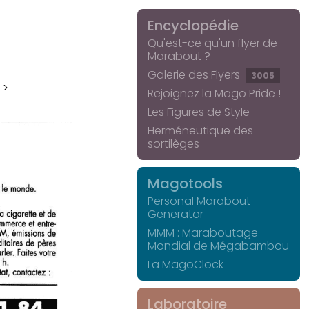
Encyclopédie
Qu'est-ce qu'un flyer de
Marabout ?
Galerie des Flyers
3005
 >
Rejoignez la Mago Pride !
Les Figures de Style
Herméneutique des
sortilèges
Magotools
Personal Marabout
Generator
MMM : Maraboutage
Mondial de Mégabambou
La MagoClock
Laboratoire