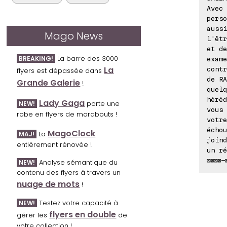
Avec 
perso
aussi
Mago News
l'êtr
et de
La barre des 3000
BREAKING!
exame
La
contr
flyers est dépassée dans
de RA
Grande Galerie
!
quelq
héréd
Lady Gaga
porte une
NEW!
vous 
robe en flyers de marabouts !
votre
échou
MagoClock
La
MAJ!
joind
entièrement rénovée !
un ré
⊠⊠⊠⊠-
Analyse sémantique du
NEW!
contenu des flyers à travers un
nuage de mots
!
Testez votre capacité à
NEW!
flyers en double
gérer les
de
votre collection !