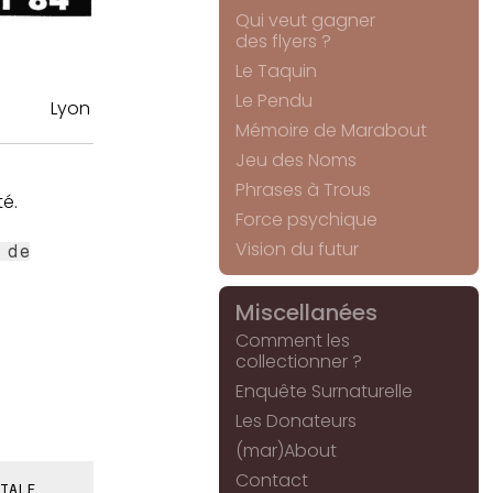
Qui veut gagner
des flyers ?
Le Taquin
Le Pendu
Lyon
Mémoire de Marabout
Jeu des Noms
Phrases à Trous
é.
Force psychique
Vision du futur
 de
Miscellanées
Comment les
collectionner ?
Enquête Surnaturelle
Les Donateurs
(mar)About
Contact
IALE