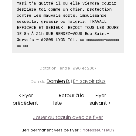
mari t'a quitté il ou elle viendra courir
derrière toi comme un chien, protection
contre les mauvais sorts, impuissance
sexuelle, grossir ou maigrir. TRAVAIL
EFFICACE ET SERIEUX. REÇOIT TOUS LES JOURS
DE 8h À 21h SUR RENDEZ-VOUS Rue Saint-
Gervais - 69008 LYON Tél. ⊠⊠ ⊠⊠⊠⊠⊠⊠⊠⊠-⊠⊠⊠⊠⊠⊠
⊠⊠ ⊠⊠
Datation : entre 1996 et 2007
Damien B.
En savoir plus
Don de
|
< Flyer
Retour à la
Flyer
précédent
liste
suivant >
Jouer au taquin avec ce flyer
Lien permanent vers ce flyer :
Professeur HADY