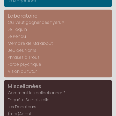
La MagoClock
Laboratoire
Qui veut gagner des flyers ?
Le Taquin
Le Pendu
Mémoire de Marabout
Jeu des Noms
Phrases à Trous
Force psychique
Vision du futur
Miscellanées
Comment les collectionner ?
Enquête Surnaturelle
Les Donateurs
(mar)About