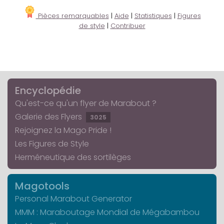
Pièces remarquables
|
Aide
|
Statistiques
|
Figures
de style
|
Contribuer
Encyclopédie
Qu'est-ce qu'un flyer de Marabout ?
Galerie des Flyers
3025
Rejoignez la Mago Pride !
Les Figures de Style
Herméneutique des sortilèges
Magotools
Personal Marabout Generator
MMM : Maraboutage Mondial de Mégabambou