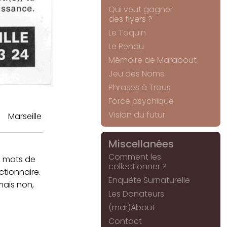
Qui veut gagner
des flyers ?
Le Taquin
Le Pendu
Mémoire de Marabout
Jeu des Noms
Phrases à Trous
Force psychique
Vision du futur
Marseille
Miscellanées
Comment les
2 mots de
collectionner ?
tionnaire.
Enquête Surnaturelle
mais non,
Les Donateurs
(mar)About
Contact