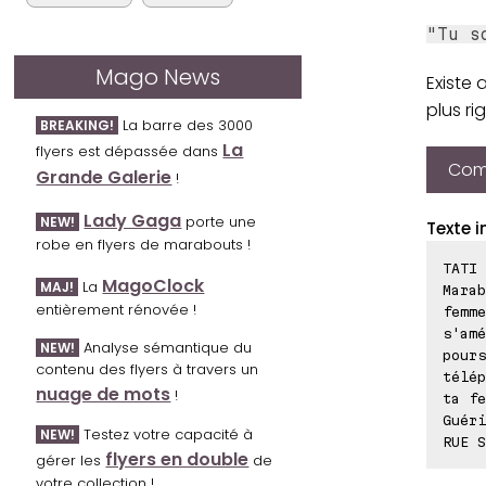
"Tu s
Mago News
Existe 
plus ri
La barre des 3000
BREAKING!
La
flyers est dépassée dans
Comp
Grande Galerie
!
Lady Gaga
porte une
NEW!
Texte i
robe en flyers de marabouts !
TATI 
MagoClock
La
MAJ!
Marab
entièrement rénovée !
femme
s'amé
Analyse sémantique du
NEW!
pours
contenu des flyers à travers un
télép
nuage de mots
!
ta fe
Guéri
Testez votre capacité à
NEW!
RUE S
flyers en double
gérer les
de
votre collection !