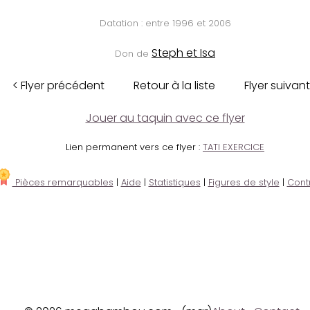
Datation : entre 1996 et 2006
Steph et Isa
Don de
< Flyer précédent
Retour à la liste
Flyer suivant
Jouer au taquin avec ce flyer
Lien permanent vers ce flyer :
TATI EXERCICE
Pièces remarquables
|
Aide
|
Statistiques
|
Figures de style
|
Cont