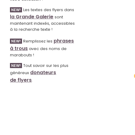
Les textes des flyers dans
NEW!
la Grande Galerie
sont
maintenant indexés, accessibles
à la recherche texte !
phrases
Remplissez les
NEW!
à trous
avec des noms de
marabouts !
Tout savoir sur les plus
NEW!
donateurs
généreux
de flyers
.