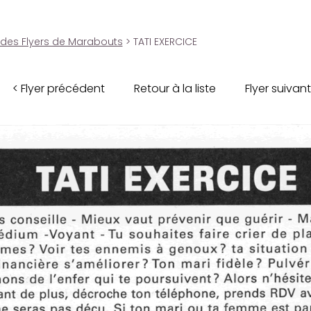
 des Flyers de Marabouts
> TATI EXERCICE
< Flyer précédent
Retour à la liste
Flyer suivant