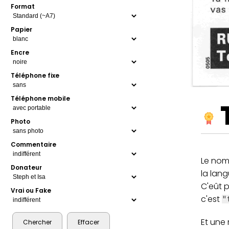
Format
Papier
Encre
Téléphone fixe
Téléphone mobile
Photo
Commentaire
Le nom
Donateur
la lan
C'eût p
Vrai ou Fake
c'est
"
Et une