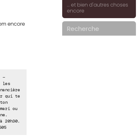
... et bien d'autres choses
encore
 nom encore
Recherche
 -
 les
nancière
r qui te
ton
mari ou
ne.
à 20h30.
505