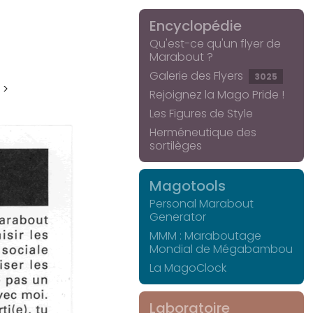
Encyclopédie
Qu'est-ce qu'un flyer de
Marabout ?
Galerie des Flyers
3025
 >
Rejoignez la Mago Pride !
Les Figures de Style
Herméneutique des
sortilèges
Magotools
Personal Marabout
Generator
MMM : Maraboutage
Mondial de Mégabambou
La MagoClock
Laboratoire