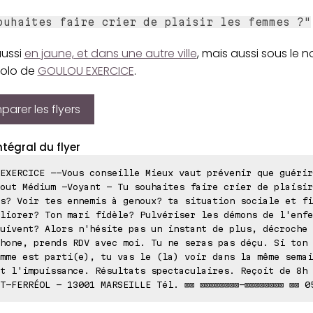
ouhaites faire crier de plaisir les femmes ?"
aussi
en jaune, et dans une autre ville
, mais aussi sous le
golo de
GOULOU EXERCICE
.
arer les flyers
ntégral du flyer
EXERCICE --Vous conseille Mieux vaut prévenir que guérir
out Médium -Voyant - Tu souhaites faire crier de plaisir
s? Voir tes ennemis à genoux? ta situation sociale et fi
liorer? Ton mari fidèle? Pulvériser les démons de l'enfe
uivent? Alors n'hésite pas un instant de plus, décroche 
hone, prends RDV avec moi. Tu ne seras pas déçu. Si ton 
mme est parti(e), tu vas le (la) voir dans la même semai
t l'impuissance. Résultats spectaculaires. Reçoit de 8h 
T-FERRÉOL - 13001 MARSEILLE Tél. ⊠⊠ ⊠⊠⊠⊠⊠⊠⊠⊠-⊠⊠⊠⊠⊠⊠⊠⊠ ⊠⊠ 0