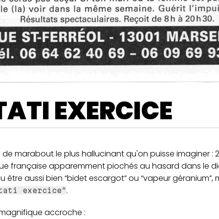
TATI EXERCICE
 de marabout le plus hallucinant qu'on puisse imaginer : 
gue française apparemment piochés au hasard dans le dic
u être aussi bien “bidet escargot” ou “vapeur géranium”, 
.
tati exercice"
 magnifique accroche :