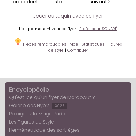
précédent
liste
suivant >
Jouer au taquin avec ce flyer
Lien permanent vers ce flyer :
Professeur SOUARÉ
Pièces remarquables
|
Aide
|
Statistiques
|
Figures
de style
|
Contribuer
Encyclopédie
Qu'est-ce qu'un flyer de Marabout ?
Galerie des Flyers
3025
Rejoignez la Mago Pride !
Les Figures de Style
Herméneutique des sortilèges