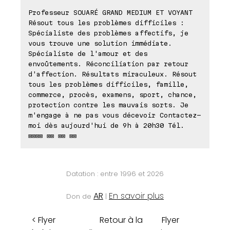
Professeur SOUARÉ GRAND MEDIUM ET VOYANT
Résout tous les problèmes difficiles :
Spécialiste des problèmes affectifs, je
vous trouve une solution immédiate.
Spécialiste de l'amour et des
envoûtements. Réconciliation par retour
d'affection. Résultats miraculeux. Résout
tous les problèmes difficiles, famille,
commerce, procès, examens, sport, chance,
protection contre les mauvais sorts. Je
m'engage à ne pas vous décevoir Contactez-
moi dès aujourd'hui de 9h à 20h30 Tél.
⊠⊠⊠⊠ ⊠⊠ ⊠⊠ ⊠⊠
Datation : entre 1996 et 2026
AR
En savoir plus
Don de
|
< Flyer
Retour à la
Flyer