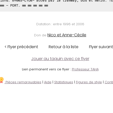
ions. 69003-LYON- accès par le tramway, bus et métro. TE
⊠⊠⊠ - PORT. ⊠⊠ ⊠⊠ ⊠⊠ ⊠⊠ ⊠⊠
Datation : entre 1996 et 2006
Nico et Anne-Cécile
Don de
< Flyer précédent
Retour à la liste
Flyer suivant
Jouer au taquin avec ce flyer
Lien permanent vers ce flyer :
Professeur TAHA
Pièces remarquables
|
Aide
|
Statistiques
|
Figures de style
|
Cont