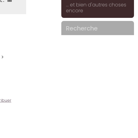
L. ⊠⊠
... et bien d'autres choses
encore
Recherche
 >
ribuer