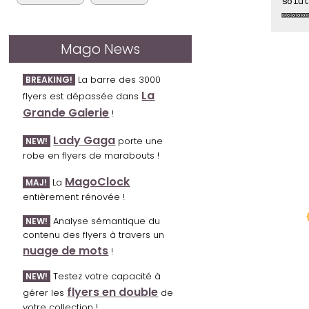
solut
⊠⊠⊠⊠⊠
Mago News
La barre des 3000
BREAKING!
La
flyers est dépassée dans
Grande Galerie
!
Lady Gaga
porte une
NEW!
robe en flyers de marabouts !
MagoClock
La
MAJ!
entièrement rénovée !
Analyse sémantique du
NEW!
contenu des flyers à travers un
nuage de mots
!
Testez votre capacité à
NEW!
flyers en double
gérer les
de
votre collection !