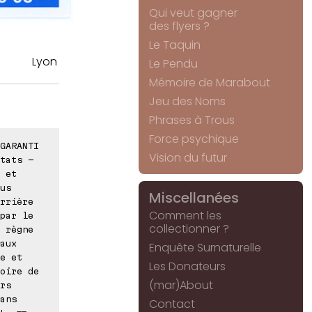
Qui veut gagner
des flyers ?
Le Taquin
Lyon
Le Pendu
Mémoire de Marabout
Jeu des Noms
Phrases à Trous
Force psychique
GARANTI
Vision du futur
tats -
 et
us
Miscellanées
rrière
Comment les
par le
collectionner ?
 règne
aux
Enquête Surnaturelle
e et
Les Donateurs
oire de
(mar)About
rs
ans
Contact