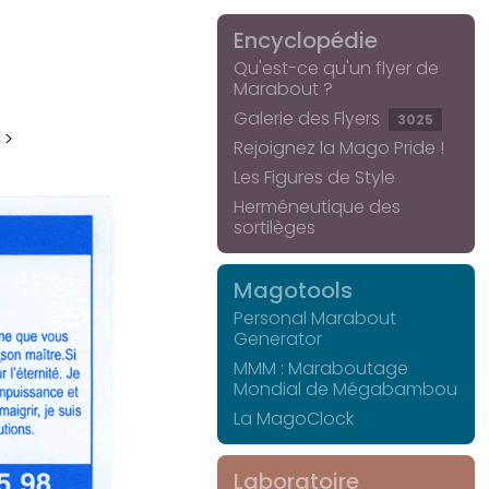
Encyclopédie
Qu'est-ce qu'un flyer de
Marabout ?
Galerie des Flyers
3025
 >
Rejoignez la Mago Pride !
Les Figures de Style
Herméneutique des
sortilèges
Magotools
Personal Marabout
Generator
MMM : Maraboutage
Mondial de Mégabambou
La MagoClock
Laboratoire