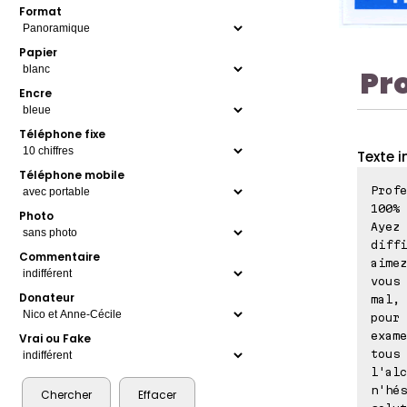
Format
Papier
Pr
Encre
Téléphone fixe
Texte i
Téléphone mobile
Profe
100% 
Photo
Ayez 
diffi
Commentaire
aimez
vous 
Donateur
mal, 
pour 
exame
Vrai ou Fake
tous 
l'alc
n'hés