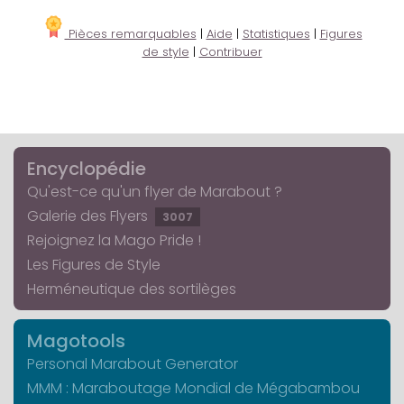
Pièces remarquables
|
Aide
|
Statistiques
|
Figures
de style
|
Contribuer
Encyclopédie
Qu'est-ce qu'un flyer de Marabout ?
Galerie des Flyers
3007
Rejoignez la Mago Pride !
Les Figures de Style
Herméneutique des sortilèges
Magotools
Personal Marabout Generator
MMM : Maraboutage Mondial de Mégabambou