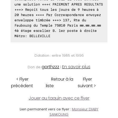
une solution «««< PAIEMENT APRES RESULTATS
»»»> Reçoit tous les jours de 9 heures à
20 heures «««« Par Correspondance envoyez
enveloppe timbrée »»»> 137, Rte du
Faubourg du Temple 75010 Paris ⊠⊠.⊠⊠.⊠⊠.⊠⊠
4è étage escalier B. 1er poste à droite
Métro: BELLEVILLE
Datation : entre 1985 et 1996
gorthzzz
En savoir plus
Don de
|
< Flyer
Retour à la
Flyer
précédent
liste
suivant >
Jouer au taquin avec ce flyer
Lien permanent vers ce flyer :
Monsieur DIABY
SANKOUNG