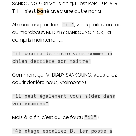
SANKOUNG ! On vous dit qu'il est PARTI ! P-A-R-
T-I ! Il s'est
ba
rré avec une autre nana !
Ah mais oui pardon...
, vous parliez en fait
"il"
du marabout, M. DIABY SANKOUNG ? OK, j'ai
compris maintenant...
"il courra derrière vous comme un
chien derrière son maître"
Comment ça, M. DIABY SANKOUNG, vous allez
courir derrière nous, vraiment ?!
"il peut également vous aider dans
vos examens"
Mais à la fin, c'est qui ce foutu
?!
"il"
"4è étage escalier B. 1er poste à