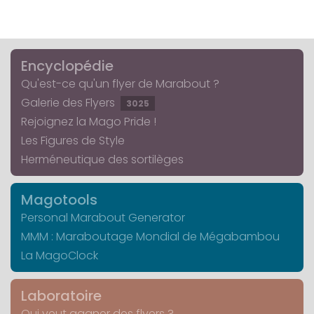
Encyclopédie
Qu'est-ce qu'un flyer de Marabout ?
Galerie des Flyers
3025
Rejoignez la Mago Pride !
Les Figures de Style
Herméneutique des sortilèges
Magotools
Personal Marabout Generator
MMM : Maraboutage Mondial de Mégabambou
La MagoClock
Laboratoire
Qui veut gagner des flyers ?