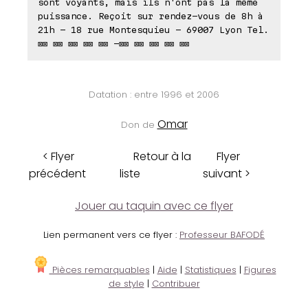
sont voyants, mais ils n'ont pas la même
puissance. Reçoit sur rendez-vous de 8h à
21h - 18 rue Montesquieu - 69007 Lyon Tel.
⊠⊠ ⊠⊠ ⊠⊠ ⊠⊠ ⊠⊠ -⊠⊠ ⊠⊠ ⊠⊠ ⊠⊠ ⊠⊠
Datation : entre 1996 et 2006
Omar
Don de
< Flyer
Retour à la
Flyer
précédent
liste
suivant >
Jouer au taquin avec ce flyer
Lien permanent vers ce flyer :
Professeur BAFODÉ
Pièces remarquables
|
Aide
|
Statistiques
|
Figures
de style
|
Contribuer