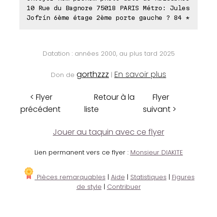
10 Rue du Bagnore 75018 PARIS Métro: Jules
Jofrin 6ème étage 2ème porte gauche ? 84 *
Datation : années 2000, au plus tard 2025
gorthzzz
En savoir plus
Don de
|
< Flyer
Retour à la
Flyer
précédent
liste
suivant >
Jouer au taquin avec ce flyer
Lien permanent vers ce flyer :
Monsieur DIAKITE
Pièces remarquables
|
Aide
|
Statistiques
|
Figures
de style
|
Contribuer