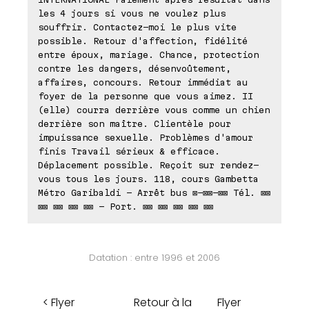
les 4 jours si vous ne voulez plus
souffrir. Contactez-moi le plus vite
possible. Retour d'affection, fidélité
entre époux, mariage. Chance, protection
contre les dangers, désenvoûtement,
affaires, concours. Retour immédiat au
foyer de la personne que vous aimez. II
(elle) courra derrière vous comme un chien
derrière son maître. Clientèle pour
impuissance sexuelle. Problèmes d'amour
finis Travail sérieux & efficace.
Déplacement possible. Reçoit sur rendez-
vous tous les jours. 118, cours Gambetta
Métro Garibaldi - Arrêt bus ⊠-⊠⊠-⊠⊠ Tél. ⊠⊠
⊠⊠ ⊠⊠ ⊠⊠ ⊠⊠ - Port. ⊠⊠ ⊠⊠ ⊠⊠ ⊠⊠ ⊠⊠
Datation : entre 1996 et 2006
< Flyer
Retour à la
Flyer