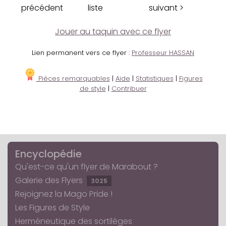
précédent
liste
suivant >
Jouer au taquin avec ce flyer
Lien permanent vers ce flyer :
Professeur HASSAN
Pièces remarquables
|
Aide
|
Statistiques
|
Figures
de style
|
Contribuer
Encyclopédie
Qu'est-ce qu'un flyer de Marabout ?
Galerie des Flyers
3025
Rejoignez la Mago Pride !
Les Figures de Style
Herméneutique des sortilèges