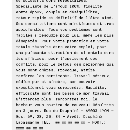
de puissants dons héréditaires.
Spécialiste de l'amour 100%, fidélité
entre époux, couple en déséquilibre,
retour rapide et définitif de l'être aimé.
Ses consultations sont minutieuses et très
approfondies. Tous vos problèmes sont
faciles à résoudre pour lui, même les plus
désepérés. Pour votre promotion et votre
totale réussite dans votre emploi, pour
une puissante attraction de clientèle dans
les affaires, pour l'apaisement des
conflits, pour le retour des personnes qui
vous sont chères. Provoque, attire,
renforce les sentiments. Travail sérieux,
médium pur et sincère, son pouvoir
exceptionnel vous surprendra. Rapidité,
efficacité sont les bases de mon travail.
N'attendez plus, rencontrez moi, le
bonheur vous sourira de nouveau! Résultats
en 3 jours. Rue du Dauphiné - 69003 LYON -
Bus: 69, 28, 25, 34 - Arrêt: Dauphiné
Lacassagne TEL.: ⊠⊠ ⊠⊠ ⊠⊠ ⊠⊠ ⊠⊠ - PORT.:
⊠⊠⊠⊠ ⊠⊠ ⊠⊠ ⊠⊠