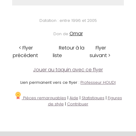
Datation : entre 1996 et 2005
Omar
Don de
< Flyer
Retour à la
Flyer
précédent
liste
suivant >
Jouer au taquin avec ce flyer
Lien permanent vers ce flyer :
Professeur HOUDI
Pièces remarquables
|
Aide
|
Statistiques
|
Figures
de style
|
Contribuer