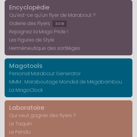
Encyclopédie
Qu'est-ce qu'un flyer de Marabout ?
Galerie des Flyers
3018
Rejoignez la Mago Pride !
Les Figures de Style
Herméneutique des sortilèges
Magotools
Personal Marabout Generator
MMM : Maraboutage Mondial de Mégabambou
La MagoClock
Laboratoire
Qui veut gagner des flyers ?
Le Taquin
Le Pendu