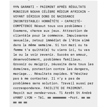
99% GARANTI - PAIEMENT APRÈS RÉSULTATS
MONSIEUR NOUHA CÉLÈBRE MÉDIUM AFRICAIN -
VOYANT SÉRIEUX DONS DE NAISSANCE
INCONTESTABLE! HONNÊTÉTE - CAPACITÉ-
COMPÉTENCE Résout tous vos problèmes :
Examens, chance aux jeux. Attraction de
clientèle pour le commerce. Impuissance
sexuelle, retour immédiat de l'être aimé
dans la même semaine. Si ton mari ou ta
femme t'a quitté(e) tu viens ici, tu vas
le ou la voir revenir. Succès en amour,
désenvoûtement, problèmes familiaux.
Grossir ou maigrir, réussite dans tous les
domaines, protection contre les dangers,
mariage... Résultats rapides. N'hésitez
pas à me contacter. Il n'y a pas de
problèmes sans solution. Travail aussi par
correspondance. FACILITE DE PAIEMENT.
Reçoit sur rendez-vous. T1 Arrêt St André
69007 LYON - Tél. ⊠⊠ ⊠⊠⊠⊠⊠⊠⊠⊠ -Port. ⊠⊠ ⊠⊠
⊠⊠ ⊠⊠ ⊠⊠