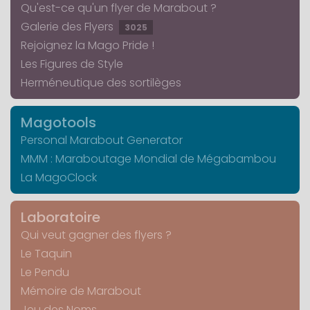
Qu'est-ce qu'un flyer de Marabout ?
Galerie des Flyers
3025
Rejoignez la Mago Pride !
Les Figures de Style
Herméneutique des sortilèges
Magotools
Personal Marabout Generator
MMM : Maraboutage Mondial de Mégabambou
La MagoClock
Laboratoire
Qui veut gagner des flyers ?
Le Taquin
Le Pendu
Mémoire de Marabout
Jeu des Noms