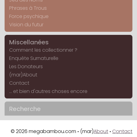
Phrases à Trous
Force psychique
Vision du futur
Miscellanées
Comment les collectionner ?
Enquête Surnaturelle
Les Donateurs
(mar)About
Contact
... et bien d'autres choses encore
Recherche
© 2026 megabambou.com
(mar)
About
Contact
•
•