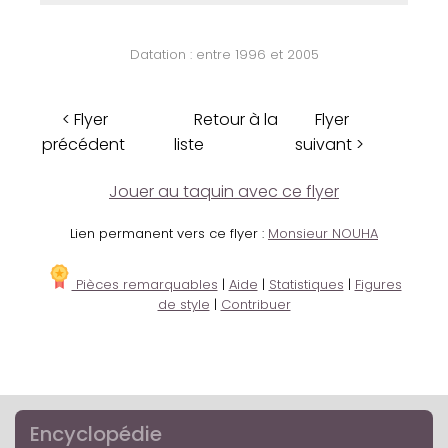
Datation : entre 1996 et 2005
< Flyer
Retour à la
Flyer
précédent
liste
suivant >
Jouer au taquin avec ce flyer
Lien permanent vers ce flyer :
Monsieur NOUHA
Pièces remarquables
|
Aide
|
Statistiques
|
Figures
de style
|
Contribuer
Encyclopédie