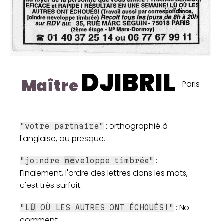
DJIBRIL
Maître
Paris
: orthographié à
"votre partnaire"
l'anglaise, ou presque.
:
"joindre
ne
veloppe timbrée"
Finalement, l'ordre des lettres dans les mots,
c'est très surfait.
: No
"L
Ù
OÙ LES AUTRES ONT ÉCHOUÉS!"
comment.