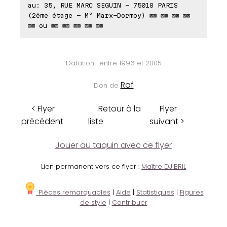
au: 35, RUE MARC SEGUIN - 75018 PARIS
(2ème étage - Mº Marx-Dormoy) ⊠⊠ ⊠⊠ ⊠⊠ ⊠⊠
⊠⊠ ou ⊠⊠ ⊠⊠ ⊠⊠ ⊠⊠ ⊠⊠
Datation : entre 1996 et 2005
Raf
Don de
< Flyer
Retour à la
Flyer
précédent
liste
suivant >
Jouer au taquin avec ce flyer
Lien permanent vers ce flyer :
Maître DJIBRIL
Pièces remarquables
|
Aide
|
Statistiques
|
Figures
de style
|
Contribuer