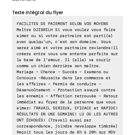
Texte intégral du flyer
FACILITES DE PAIEMENT SELON VOS MOYENS
Maître DJIBRILH Si vous voulez vous faire
aimer ou si votre partnaire est parti(e)
avec quelqu'un, c'est son domaine. Vous
serez aimé et votre partnaire reviendra!ll
créera entre vous une entente parfaite sur
la base de l'amour. Il (elle) va courir
comme un chien derrière son maître.
Mariage - Chance - Succès - Examens ou
Concours -Réussite dans les commerce et
les affaires - Permis de conduire -
Désenvoûtement - Protection assuré contre
les ennemis - Affection retrouvée - Retour
immédiat au foyer de la personne que vous
aimez! TRAVAIL SERIEUX, EFICACE et RAPIDE!
RÉSULTATS EN UNE SEMAINE! LÙ OÙ LES AUTRES
ONT ÉCHOUÉS! (Travail aussi par
correspondance, joindre neveloppe timbrée)
Reçoit tous les jours de 8h à 20h sur RDV