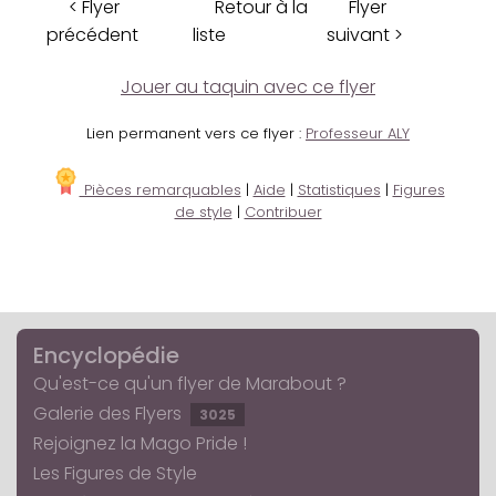
< Flyer
Retour à la
Flyer
précédent
liste
suivant >
Jouer au taquin avec ce flyer
Lien permanent vers ce flyer :
Professeur ALY
Pièces remarquables
|
Aide
|
Statistiques
|
Figures
de style
|
Contribuer
Encyclopédie
Qu'est-ce qu'un flyer de Marabout ?
Galerie des Flyers
3025
Rejoignez la Mago Pride !
Les Figures de Style