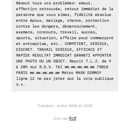
Résout tous vos problèmes: amour,
affection retrouvée, retour immédiat de la
personne que vous aimez, fidélité absolue
entre époux, mariage, chance, protection
contre les dangers, désenvoutement,
examens, concours, travail, succés,
sports, situation, affaire pour commerçant
et entreprise, etc.. COMPETENT, SERIEUX,
DISCRET. TRAVAIL SERIEUX, EFFICACE ET
RAPIDE RESULTAT IMMEDIAT GARANTI APPORTER
UNE PHOTO OU UN OBJET. Reçoit T.L.J. de 9
à 20h sur R.D.V. Tèl ⊠⊠.⊠⊠.⊠⊠.⊠⊠.⊠⊠ 75018
PARIS ⊠⊠.⊠⊠.⊠⊠.⊠⊠.⊠⊠ Métro MARX DORMOY
ligne 12 ne pas jeter sur la voie publique
s.v.
Datation : entre 1996 et 2005
Raf
Don de