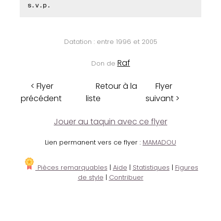
s.v.p.
Datation : entre 1996 et 2005
Raf
Don de
< Flyer
Retour à la
Flyer
précédent
liste
suivant >
Jouer au taquin avec ce flyer
Lien permanent vers ce flyer :
MAMADOU
Pièces remarquables
|
Aide
|
Statistiques
|
Figures
de style
|
Contribuer