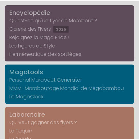
Encyclopédie
Qu'est-ce qu'un flyer de Marabout ?
Galerie des Flyers
3025
Rejoignez la Mago Pride !
Les Figures de Style
Herméneutique des sortilèges
Magotools
Personal Marabout Generator
MMM : Maraboutage Mondial de Mégabambou
La MagoClock
Laboratoire
Qui veut gagner des flyers ?
Le Taquin