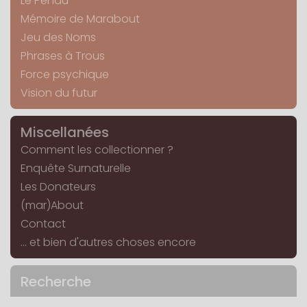
Le Pendu
Mémoire de Marabout
Jeu des Noms
Phrases à Trous
Force psychique
Vision du futur
Miscellanées
Comment les collectionner ?
Enquête Surnaturelle
Les Donateurs
(mar)About
Contact
... et bien d'autres choses encore
Recherche