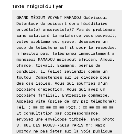
Texte intégral du flyer
GRAND MÉDIUM VOYANT MAMADOU Guérisseur
Détenteur de puissant dons héréditaire
envoûte(e) ensorcelé(e)? Pas de problèmes
sans solution! la malchance vous poursuit,
votre problème est grave, désespère un
coup de téléphone suffit pour le résoudre,
n'hésitez pas, téléphonez immédiatement a
monsieur MAMADOU marabout african. Amour,
chance, travail, Examens, permis de
conduire, II (elle) reviendra comme un
toutou. Compétences sur le divorce pour
des cas isolés. Vous qui souffrez d'un
problème d'érection, Vous qui avez un
problème familial, Entreprise commerce.
Appelez vite (prise de RDV par téléphone):
Tél. : ⊠⊠ ⊠⊠ ⊠⊠ ⊠⊠ ⊠⊠ Port.: ⊠⊠ ⊠⊠ ⊠⊠ ⊠⊠ ⊠⊠
Et consultation par correspondance,
envoyez une enveloppe timbrée, avec photo
8, RUE DES ROSES-75018 PARIS M°: Marx
Dormoy ne pas jeter sur la voie publique