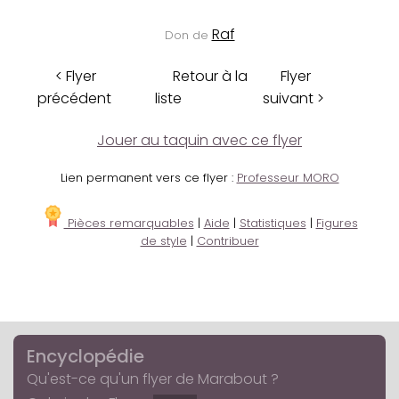
Raf
Don de
< Flyer
Retour à la
Flyer
précédent
liste
suivant >
Jouer au taquin avec ce flyer
Lien permanent vers ce flyer :
Professeur MORO
Pièces remarquables
|
Aide
|
Statistiques
|
Figures
de style
|
Contribuer
Encyclopédie
Qu'est-ce qu'un flyer de Marabout ?