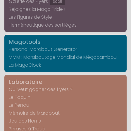
Galerie des Flyers
3025
Rejoignez la Mago Pride !
Les Figures de Style
Herméneutique des sortilèges
Magotools
Personal Marabout Generator
MMM : Maraboutage Mondial de Mégabambou
La MagoClock
Laboratoire
Qui veut gagner des flyers ?
Le Taquin
Le Pendu
Mémoire de Marabout
Jeu des Noms
Phrases à Trous