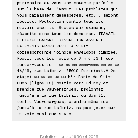
partenaire et vous une entente parfaite
sur la base de l'amour. Les problèmes qui
vous paraissent désespérés, etc... seront
résolus. Protection contre tous les
mauvais esprits. Succès aux examens,
réussite dans tous les domaines. TRAVAIL
EFFICACE GARANTI DISCRÉTION ASSURÉE -
PAIEMENTS APRÈS RÉSULTATS Par
correspondance joindre enveloppe timbrée.
Reçoit tous les jours de 9 h à 20 h sur
rendez-vous au : ⊠⊠ ⊠⊠ ⊠⊠ ⊠⊠⊠⊠-⊠⊠⊠⊠ ⊠⊠ ⊠⊠ ⊠⊠
46/48, rue Leibniz- 75018 Paris(bat.A 2e
étage) ⊠⊠ ⊠⊠ ⊠⊠ ⊠⊠ ⊠⊠ M°: Porte de Saint-
Ouen (ligne 13) sortie vers Bd Ney et
prendre rue Vauvenargues, prolonger
jusqu'a à la rue Leibniz. ou Bus 31,
sortie Vauvenargues, prendre même rue
jusqu'à la rue Leibniz. ne pas jeter sur
la voie publique s.v.p.
Datation : entre 1996 et 2005