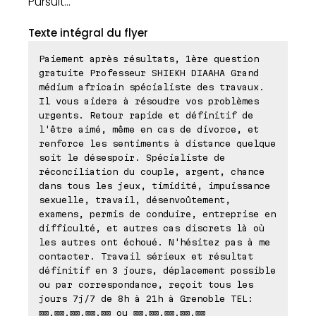
Pursuit...
Texte intégral du flyer
Paiement après résultats, 1ère question
gratuite Professeur SHIEKH DIAAHA Grand
médium africain spécialiste des travaux.
Il vous aidera à résoudre vos problèmes
urgents. Retour rapide et définitif de
l'être aimé, même en cas de divorce, et
renforce les sentiments à distance quelque
soit le désespoir. Spécialiste de
réconciliation du couple, argent, chance
dans tous les jeux, timidité, impuissance
sexuelle, travail, désenvoûtement,
examens, permis de conduire, entreprise en
difficulté, et autres cas discrets là où
les autres ont échoué. N'hésitez pas à me
contacter. Travail sérieux et résultat
définitif en 3 jours, déplacement possible
ou par correspondance, reçoit tous les
jours 7j/7 de 8h à 21h à Grenoble TEL:
⊠⊠.⊠⊠.⊠⊠.⊠⊠.⊠⊠ ou ⊠⊠.⊠⊠.⊠⊠.⊠⊠.⊠⊠