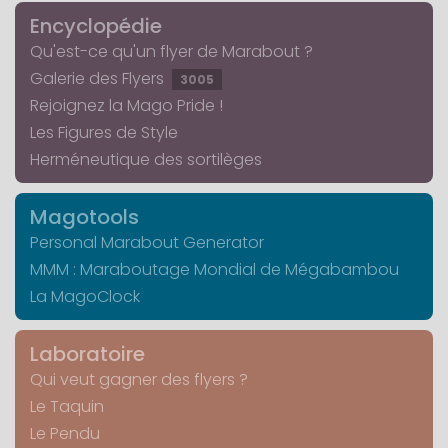
Encyclopédie
Qu'est-ce qu'un flyer de Marabout ?
Galerie des Flyers
3005
Rejoignez la Mago Pride !
Les Figures de Style
Herméneutique des sortilèges
Magotools
Personal Marabout Generator
MMM : Maraboutage Mondial de Mégabambou
La MagoClock
Laboratoire
Qui veut gagner des flyers ?
Le Taquin
Le Pendu