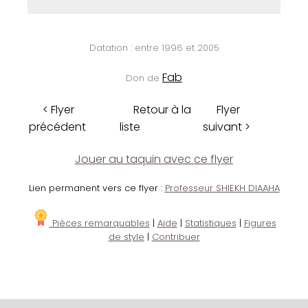
Datation : entre 1996 et 2005
Fab
Don de
< Flyer
Retour à la
Flyer
précédent
liste
suivant >
Jouer au taquin avec ce flyer
Lien permanent vers ce flyer :
Professeur SHIEKH DIAAHA
Pièces remarquables
|
Aide
|
Statistiques
|
Figures
de style
|
Contribuer