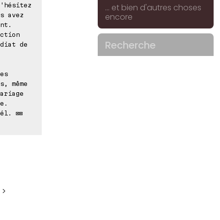
'hésitez
... et bien d'autres choses
s avez
encore
nt.
ction
Recherche
diat de
es
s, même
ariage
e.
él. ⊠⊠
 >