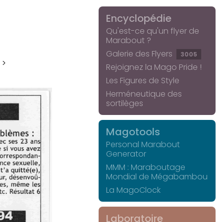
Encyclopédie
Qu'est-ce qu'un flyer de
Marabout ?
Galerie des Flyers
3005
 >
Rejoignez la Mago Pride !
Les Figures de Style
Herméneutique des
sortilèges
Magotools
Personal Marabout
Generator
MMM : Maraboutage
Mondial de Mégabambou
La MagoClock
Laboratoire