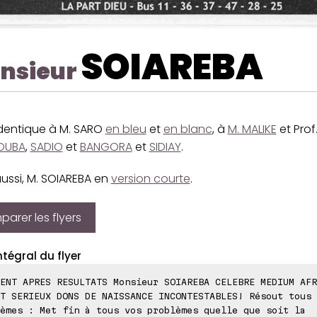
SOIAREBA
nsieur
identique à M. SARO
en bleu
et
en blanc
, à
M. MALIKE
et Prof
OUBA
,
SADIO
et
BANGORA
et
SIDIAY
.
aussi, M. SOIAREBA en
version courte
.
arer les flyers
ntégral du flyer
ENT APRES RESULTATS Monsieur SOIAREBA CELEBRE MEDIUM AFR
T SERIEUX DONS DE NAISSANCE INCONTESTABLES! Résout tous 
èmes : Met fin à tous vos problèmes quelle que soit la