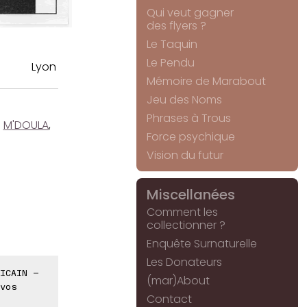
Qui veut gagner
des flyers ?
Le Taquin
Le Pendu
Lyon
Mémoire de Marabout
Jeu des Noms
Phrases à Trous
.
M'DOULA
,
Force psychique
Vision du futur
Miscellanées
Comment les
collectionner ?
Enquête Surnaturelle
Les Donateurs
ICAIN -
(mar)About
vos
Contact