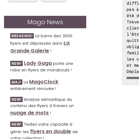
diffi
pas à
été d
Mago News
Trava
clien
l'êtr
La barre des 3000
BREAKING!
quitt
La
flyers est dépassée dans
oblig
Grande Galerie
!
famil
les c
Lady Gaga
porte une
NEW!
et ma
robe en flyers de marabouts !
Dépla
⊠⊠⊠⊠⊠
MagoClock
La
MAJ!
entièrement rénovée !
Analyse sémantique du
NEW!
contenu des flyers à travers un
nuage de mots
!
Testez votre capacité à
NEW!
flyers en double
gérer les
de
votre collection !