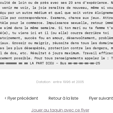
culté de loin ou de près avec ses 23 ans d'expérience. N
 venir me voir, la joie renaîtra de nouveau, même si vou
éçu par un autre médium et quel que soit votre éloigneme
ille par correspondance. Examens, chance aux jeux. Attra
tèle pour le commerce. Impuissance sexuelle, retour immé
e aimé dans la même semaine. Si ton mari ou ta femme t'a
é(e), tu viens ici et il (ou elle) courra derrière toi
atoirement, succès fou en amour, désenvoûtement, problèm
iaux. Grossir ou maigrir, réussite dans tous les domaine
as les plus désespérés, protection contre les dangers, m
l de dos, etc. Résultat 6 jours maximum. Travail efficac
cement possible. Pour tous renseignements appelez le : T
⊠⊠⊠-⊠⊠⊠⊠⊠⊠ ⊠⊠ ⊠⊠ LA PART DIEU - Bus ⊠⊠-⊠⊠-⊠⊠-⊠⊠-⊠⊠-25
Datation : entre 1996 et 2005
< Flyer précédent
Retour à la liste
Flyer suivant
Jouer au taquin avec ce flyer