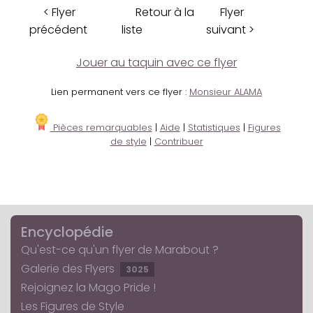
< Flyer
Retour à la
Flyer
précédent
liste
suivant >
Jouer au taquin avec ce flyer
Lien permanent vers ce flyer :
Monsieur ALAMA
Pièces remarquables
|
Aide
|
Statistiques
|
Figures
de style
|
Contribuer
Encyclopédie
Qu'est-ce qu'un flyer de Marabout ?
Galerie des Flyers
3025
Rejoignez la Mago Pride !
Les Figures de Style