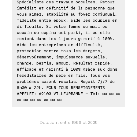
Spécialiste des travaux occultes. Retour
immédiat et définitif de la personne que
vous aimez, stabilité au foyer conjugual,
fidélité entre époux, aide les couples en
difficulté. Si votre femme ou mari ou
copain ou copine est parti, il ou elle
revient dans les 4 jours garanti à 100%.
Aide les entreprises en difficulté,
protection contre tous les dangers,
désenvoûtement, impuissance sexuelle,
chance, permis, amour. Résultat rapide,
efficace et garanti à 100% grâce aux dons
héréditaires de père en fils. Tous vos
problèmes seront résolus. Reçoit 7j/7 de
8h00 à 22h. POUR TOUS RENSEIGNEMENTS
APPELEZ: 69100 VILLEURBANNE - Tél: ⊠⊠ ⊠⊠ ⊠⊠
⊠⊠ ⊠⊠-⊠⊠ ⊠⊠ ⊠⊠ ⊠⊠ ⊠⊠
Datation : entre 1996 et 2005