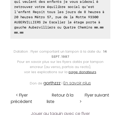
qui veulent des enfants je vous aiderai è
retrouver votre équilibre social qu'est
l'enfant Reçoit tous les jours de 8 heures à
20 heures Métro 57, rue de la Motte 93300
AUBERVILLIERS 2e Escalier le étage porte à
gauche Aubervilliers ou Quatre Chemins ⊠⊠.⊠⊠
⊠⊠.⊠⊠
Datation : Flyer comportant un tampon à la date du :
14
SEPT. 1987
Pour en savoir plus sur les flyers datés par tampon
encreur (au verso, parfois au recto),
voir les explications sur la
page donateurs
.
gorthzzz
En savoir plus
Don de
|
< Flyer
Retour à la
Flyer suivant
précédent
liste
>
Jouer au taquin avec ce flyer