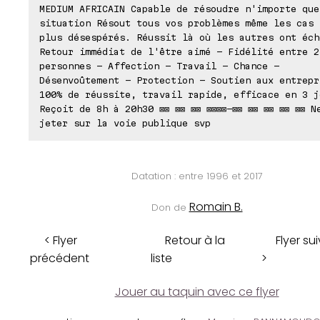
MEDIUM AFRICAIN Capable de résoudre n'importe que
situation Résout tous vos problèmes même les cas 
plus désespérés. Réussit là où les autres ont éch
Retour immédiat de l'être aimé - Fidélité entre 2
personnes - Affection - Travail - Chance -
Désenvoûtement - Protection - Soutien aux entrepr
100% de réussite, travail rapide, efficace en 3 j
Reçoit de 8h à 20h30 ⊠⊠ ⊠⊠ ⊠⊠ ⊠⊠⊠⊠-⊠⊠ ⊠⊠ ⊠⊠ ⊠⊠ ⊠⊠ N
jeter sur la voie publique svp
Datation : entre 1996 et 2017
Romain B.
Don de
< Flyer
Retour à la
Flyer su
précédent
liste
>
Jouer au taquin avec ce flyer