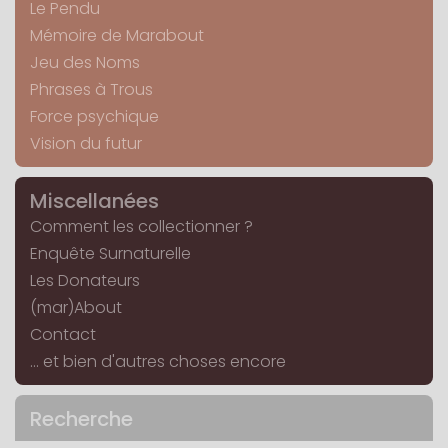
Le Pendu
Mémoire de Marabout
Jeu des Noms
Phrases à Trous
Force psychique
Vision du futur
Miscellanées
Comment les collectionner ?
Enquête Surnaturelle
Les Donateurs
(mar)About
Contact
... et bien d'autres choses encore
Recherche