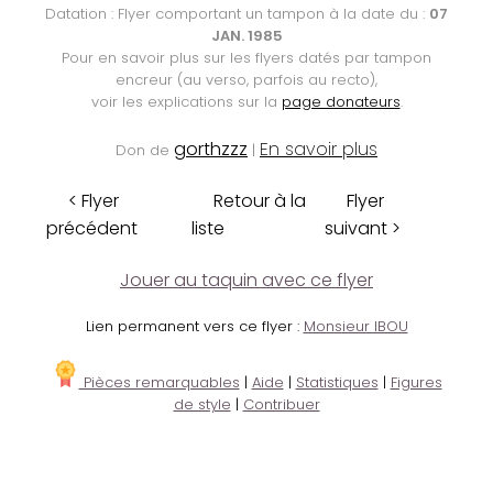
Datation : Flyer comportant un tampon à la date du :
07
JAN. 1985
Pour en savoir plus sur les flyers datés par tampon
encreur (au verso, parfois au recto),
voir les explications sur la
page donateurs
.
gorthzzz
En savoir plus
Don de
|
< Flyer
Retour à la
Flyer
précédent
liste
suivant >
Jouer au taquin avec ce flyer
Lien permanent vers ce flyer :
Monsieur IBOU
Pièces remarquables
|
Aide
|
Statistiques
|
Figures
de style
|
Contribuer