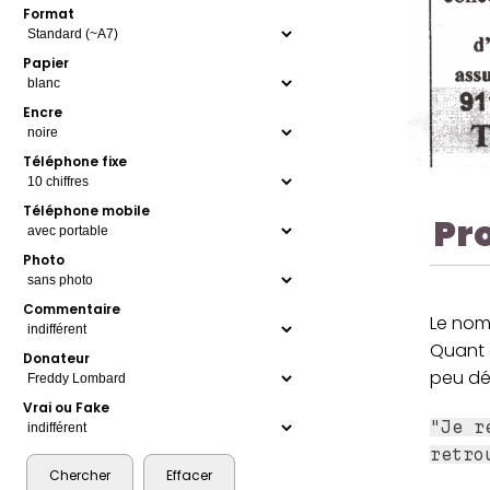
Format
Papier
Encre
Téléphone fixe
Téléphone mobile
Pr
Photo
Commentaire
Le nom 
Quant 
Donateur
peu dég
Vrai ou Fake
"Je r
retro