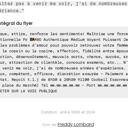
sitez pas à venir me voir, j'ai de nombreuses
érience."
ntégral du flyer
que, attire, renforce les sentiments! Maîtrise une force
ptionnelle Pr
BA
MBO Authentique Médium Voyant Puissant Je
les problèmes d'amour pour pouvoir retrouver votre femme
 le copain ou la copine, affection, fidélité entre époux
ction, désenvoûtement, mauvais sorts, chance, succès, ar
ur, attraction de clientèle, concours examens, etc... N'
 venir me voir, j'ai de nombreuses années d'expérience. 
ux, compétent, efficace, discrétion assurée - Paiement a
tat. Reçoit t.l.j de 8h30 à 20h30 91100 Corbeil Essonnes
 place du marché) Tél ⊠⊠.⊠⊠.⊠⊠.⊠⊠.⊠⊠ - Port ⊠⊠.⊠⊠.⊠⊠.⊠⊠.⊠⊠
ETER SUR LA VOIE PUBLIQUE
Datation : entre 1996 et 2024
Freddy Lombard
Don de