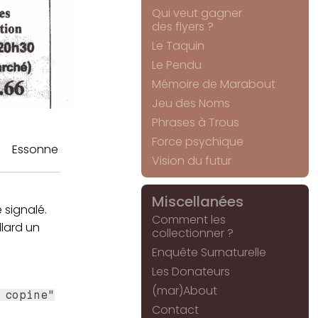
Qui veut gagner
des flyers ?
Le Taquin
Le Pendu
Mémoire de Marabout
Jeu des Noms
Phrases à Trous
Force psychique
Essonne
Vision du futur
Miscellanées
 signalé.
Comment les
llard un
collectionner ?
Enquête Surnaturelle
Les Donateurs
(mar)About
 copine"
Contact