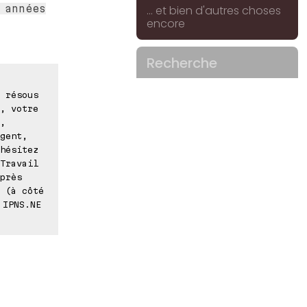
 années
... et bien d'autres choses
encore
Recherche
 résous
, votre
,
gent,
hésitez
Travail
près
 (à côté
 IPNS.NE