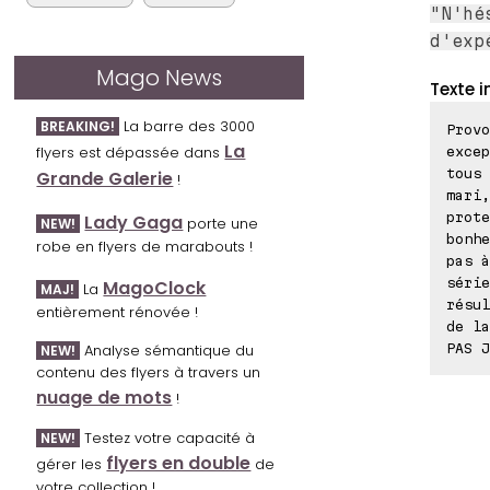
"N'hé
d'exp
Mago News
Texte i
La barre des 3000
BREAKING!
Provo
La
flyers est dépassée dans
exce
tous 
Grande Galerie
!
mari,
prote
Lady Gaga
porte une
NEW!
bonhe
robe en flyers de marabouts !
pas à
série
MagoClock
La
MAJ!
résul
entièrement rénovée !
de la
PAS J
Analyse sémantique du
NEW!
contenu des flyers à travers un
nuage de mots
!
Testez votre capacité à
NEW!
flyers en double
gérer les
de
votre collection !