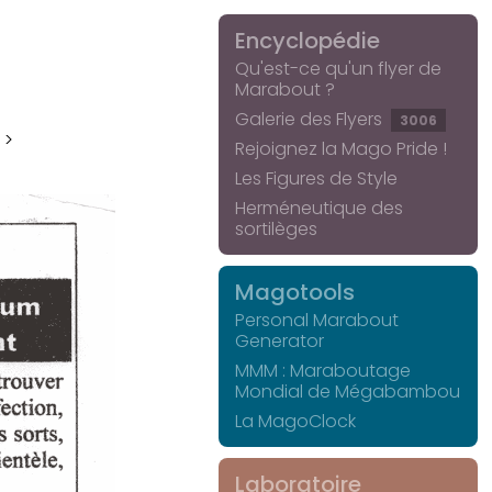
Encyclopédie
Qu'est-ce qu'un flyer de
Marabout ?
Galerie des Flyers
3006
 >
Rejoignez la Mago Pride !
Les Figures de Style
Herméneutique des
sortilèges
Magotools
Personal Marabout
Generator
MMM : Maraboutage
Mondial de Mégabambou
La MagoClock
Laboratoire