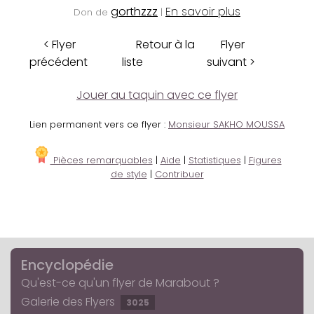
gorthzzz
En savoir plus
Don de
|
< Flyer
Retour à la
Flyer
précédent
liste
suivant >
Jouer au taquin avec ce flyer
Lien permanent vers ce flyer :
Monsieur SAKHO MOUSSA
Pièces remarquables
|
Aide
|
Statistiques
|
Figures
de style
|
Contribuer
Encyclopédie
Qu'est-ce qu'un flyer de Marabout ?
Galerie des Flyers
3025