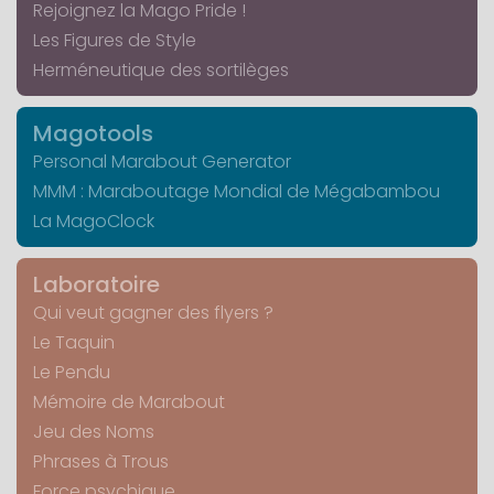
Rejoignez la Mago Pride !
Les Figures de Style
Herméneutique des sortilèges
Magotools
Personal Marabout Generator
MMM : Maraboutage Mondial de Mégabambou
La MagoClock
Laboratoire
Qui veut gagner des flyers ?
Le Taquin
Le Pendu
Mémoire de Marabout
Jeu des Noms
Phrases à Trous
Force psychique