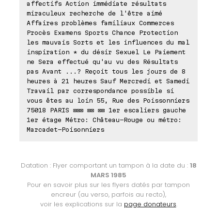
affectifs Action immédiate résultats
miraculeux recherche de l'être aimé
Affaires problèmes familiaux Commerces
Procès Examens Sports Chance Protection
les mauvais Sorts et les influences du mal
inspiration * du désir Sexuel Le Paiement
ne Sera effectué qu'au vu des Résultats
pas Avant ...? Reçoit tous les jours de 8
heures à 21 heures Sauf Mercredi et Samedi
Travail par correspondance possible si
vous êtes au loin 55, Rue des Poissonniers
75018 PARIS ⊠⊠⊠ ⊠⊠ ⊠⊠ 1er escaliers gauche
1er étage Métro: Château-Rouge ou métro:
Marcadet-Poisonniers
Datation : Flyer comportant un tampon à la date du :
18
MARS 1985
Pour en savoir plus sur les flyers datés par tampon
encreur (au verso, parfois au recto),
voir les explications sur la
page donateurs
.