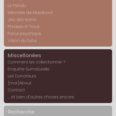
Le Pendu
Mémoire de Marabout
Jeu des Noms
Phrases à Trous
Force psychique
Vision du futur
Miscellanées
Comment les collectionner ?
Enquête Surnaturelle
Les Donateurs
(mar)About
Contact
... et bien d'autres choses encore
Recherche