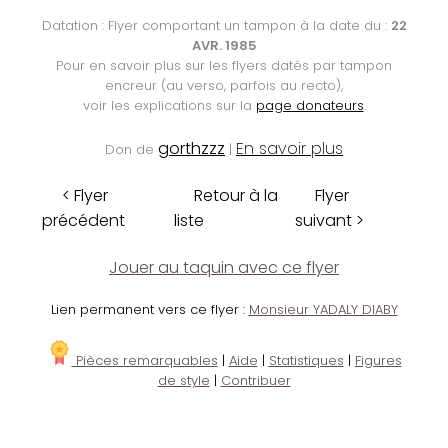
Datation : Flyer comportant un tampon à la date du :
22
AVR. 1985
Pour en savoir plus sur les flyers datés par tampon
encreur (au verso, parfois au recto),
voir les explications sur la
page donateurs
.
gorthzzz
En savoir plus
Don de
|
< Flyer
Retour à la
Flyer
précédent
liste
suivant >
Jouer au taquin avec ce flyer
Lien permanent vers ce flyer :
Monsieur YADALY DIABY
Pièces remarquables
|
Aide
|
Statistiques
|
Figures
de style
|
Contribuer