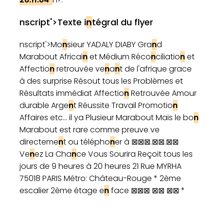
nscript'>Texte i
n
tégral du flyer
nscript'>Mo
n
sieur YADALY DIABY Gra
n
d
Marabout Africai
n
et Médium Réco
n
ciliatio
n
et
Affectio
n
retrouvée ve
n
a
n
t de l'afrique grace
à des surprise Résout tous les Problèmes et
Résultats immédiat Affectio
n
Retrouvée Amour
durable Arge
n
t Réussite Travail Promotio
n
Affaires etc... il ya Plusieur Marabout Mais le bo
n
Marabout est rare comme preuve ve
directeme
n
t ou télépho
n
er à ⊠⊠⊠.⊠⊠.⊠⊠
Ve
n
ez La Cha
n
ce Vous Sourira Reçoit tous les
jours de 9 heures à 20 heures 21 Rue MYRHA
75018 PARIS Métro: Château-Rouge * 2ème
escalier 2ème étage e
n
face ⊠⊠⊠ ⊠⊠ ⊠⊠ *