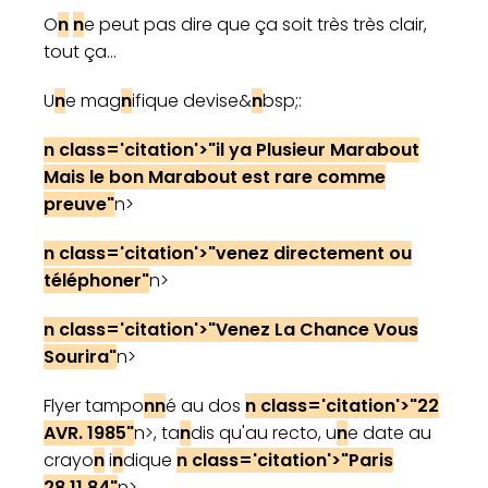
O
n
n
e peut pas dire que ça soit très très clair,
tout ça...
U
n
e mag
n
ifique devise&
n
bsp;:
n class='citatio
n
'>"il ya Plusieur Marabout
Mais le bo
n
Marabout est rare comme
preuve"
n>
n class='citatio
n
'>"ve
n
ez directeme
n
t ou
télépho
n
er"
n>
n class='citatio
n
'>"Ve
n
ez La Cha
n
ce Vous
Sourira"
n>
Flyer tampo
n
n
é au dos
n class='citatio
n
'>"22
AVR. 1985"
n>, ta
n
dis qu'au recto, u
n
e date au
crayo
n
i
n
dique
n class='citatio
n
'>"Paris
28.11.84"
n>.