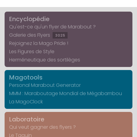
Encyclopédie
Qu'est-ce qu'un flyer de Marabout ?
Galerie des Flyers
3025
Rejoignez la Mago Pride !
Les Figures de Style
Herméneutique des sortilèges
Magotools
Personal Marabout Generator
MMM : Maraboutage Mondial de Mégabambou
La MagoClock
Laboratoire
Qui veut gagner des flyers ?
Le Taquin