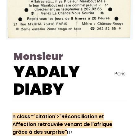
Monsieur
YADALY
Paris
DIABY
n class='citatio
n
'>"Réco
n
ciliatio
n
et
Affectio
n
retrouvée ve
n
a
n
t de l'afrique
grâce à des surprise"
n>