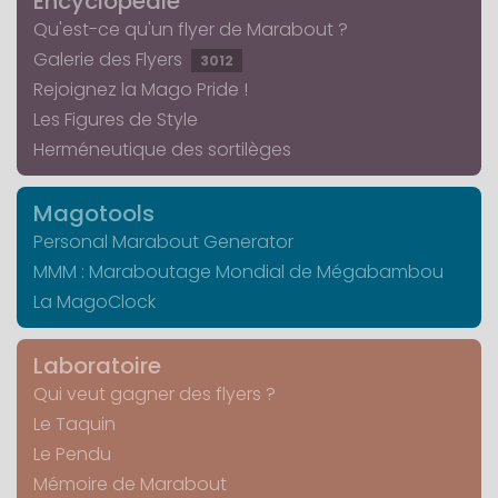
Encyclopédie
Qu'est-ce qu'un flyer de Marabout ?
Galerie des Flyers
3012
Rejoignez la Mago Pride !
Les Figures de Style
Herméneutique des sortilèges
Magotools
Personal Marabout Generator
MMM : Maraboutage Mondial de Mégabambou
La MagoClock
Laboratoire
Qui veut gagner des flyers ?
Le Taquin
Le Pendu
Mémoire de Marabout