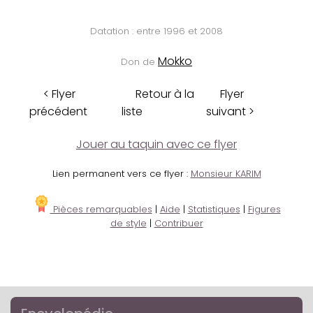
Datation : entre 1996 et 2008
Mokko
Don de
< Flyer
Retour à la
Flyer
précédent
liste
suivant >
Jouer au taquin avec ce flyer
Lien permanent vers ce flyer :
Monsieur KARIM
Pièces remarquables
|
Aide
|
Statistiques
|
Figures
de style
|
Contribuer