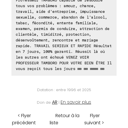
Professeur TAMBORO Capable de résoudre
tous vos problèmes : amour, chance,
travail, aide d'entreprise, impuissance
sexuelle, commerce, abandon de l'alcool,
tabac, fécondité, entente familiale,
examen, permis de conduire, attraction de
clientèle, timiditré, protection,
désenvoûtement, rencontre et mariage
rapide. TRAVAIL SERIEUX ET RAPIDE Résultat
en 7 jours, 100% garanti. Réussit là où
les autres ont échoué VENEZ VOIR
PROFESSEUR TAMBORO POUR VOTRE BIEN ÊTRE Il
vous reçoit tous les jours ⊠⊠ ⊠⊠ ⊠⊠⊠⊠ ⊠⊠
Datation : entre 1996 et 2025
AR
En savoir plus
Don de
|
< Flyer
Retour à la
Flyer
précédent
liste
suivant >