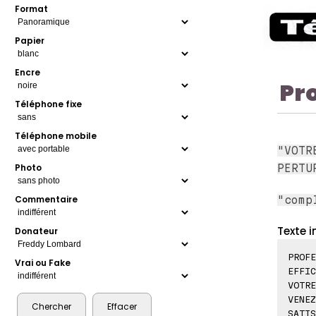
Format
Papier
Encre
Pr
Téléphone fixe
Téléphone mobile
"VOTR
Photo
PERTU
Commentaire
"comp
Texte i
Donateur
PROFE
Vrai ou Fake
EFFIC
VOTRE
VENEZ
SATIS