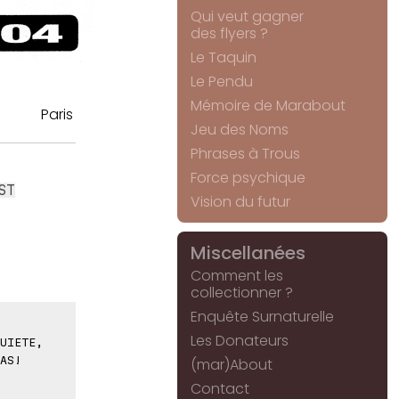
Qui veut gagner
des flyers ?
Le Taquin
Le Pendu
Mémoire de Marabout
Paris
Jeu des Noms
Phrases à Trous
Force psychique
ST
Vision du futur
Miscellanées
Comment les
collectionner ?
Enquête Surnaturelle
Les Donateurs
UIETE,
AS!
(mar)About
Contact