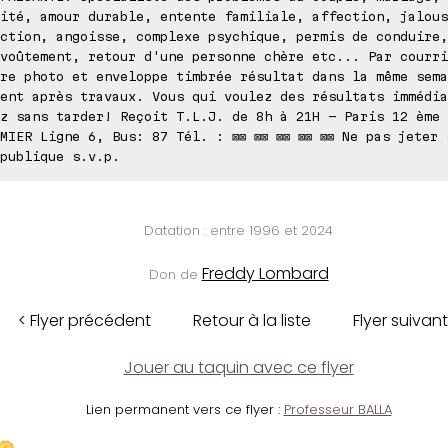
ité, amour durable, entente familiale, affection, jalous
ction, angoisse, complexe psychique, permis de conduire,
voûtement, retour d'une personne chère etc... Par courri
re photo et enveloppe timbrée résultat dans la même sema
ent après travaux. Vous qui voulez des résultats immédia
z sans tarder! Reçoit T.L.J. de 8h à 21H - Paris 12 ème 
MIER Ligne 6, Bus: 87 Tél. : ⊠⊠ ⊠⊠ ⊠⊠ ⊠⊠ ⊠⊠ Ne pas jeter 
publique s.v.p.
Datation : entre 1996 et 2024
Freddy Lombard
Don de
< Flyer précédent
Retour à la liste
Flyer suivant
Jouer au taquin avec ce flyer
Lien permanent vers ce flyer :
Professeur BALLA