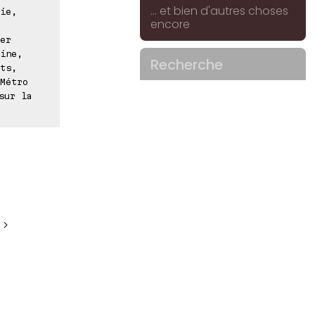
... et bien d'autres choses
ie,
encore
er
ine,
Recherche
ts,
Métro
sur la
 >