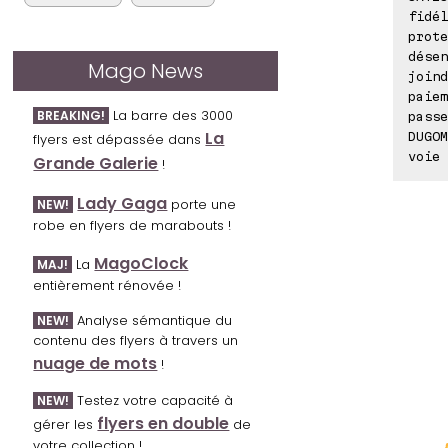
fidél
prote
désen
Mago News
joind
paiem
La barre des 3000
BREAKING!
passe
La
DUGOM
flyers est dépassée dans
voie 
Grande Galerie
!
Lady Gaga
porte une
NEW!
robe en flyers de marabouts !
MagoClock
La
MAJ!
entièrement rénovée !
Analyse sémantique du
NEW!
contenu des flyers à travers un
nuage de mots
!
Testez votre capacité à
NEW!
flyers en double
gérer les
de
votre collection !