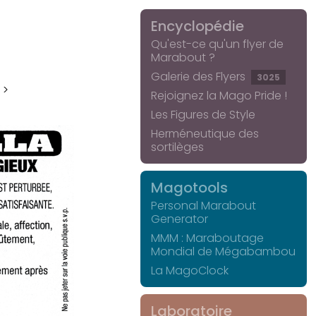
Encyclopédie
Qu'est-ce qu'un flyer de
Marabout ?
Galerie des Flyers
3025
 >
Rejoignez la Mago Pride !
Les Figures de Style
Herméneutique des
sortilèges
Magotools
Personal Marabout
Generator
MMM : Maraboutage
Mondial de Mégabambou
La MagoClock
Laboratoire