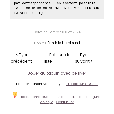
par correspondance. Déplacement possible
Tél : ⊠⊠ ⊠⊠ ⊠⊠ ⊠⊠ ⊠⊠ "NS. NES PAS JETER SUR
LA VOLE PUBLIQUE
Datation : entre 2010 et 2024
Freddy Lombard
Don de
< Flyer
Retour à la
Flyer
précédent
liste
suivant >
Jouer au taquin avec ce flyer
Lien permanent vers ce flyer :
Professeur SOUARE
Pièces remarquables
|
Aide
|
Statistiques
|
Figures
de style
|
Contribuer