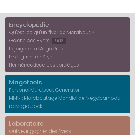
Encyclopédie
Qu'est-ce qu'un flyer de Marabout ?
Galerie des Flyers
3012
Rejoignez la Mago Pride !
Les Figures de Style
Herméneutique des sortilèges
Magotools
Personal Marabout Generator
MMM : Maraboutage Mondial de Mégabambou
La MagoClock
Laboratoire
Qui veut gagner des flyers ?