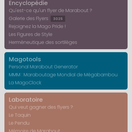
Encyclopédie
Qu'est-ce qu'un flyer de Marabout ?
Galerie des Flyers
3025
Rejoignez la Mago Pride !
Les Figures de Style
Herméneutique des sortilèges
Magotools
Personal Marabout Generator
MMM : Maraboutage Mondial de Mégabambou
La MagoClock
Laboratoire
Qui veut gagner des flyers ?
Le Taquin
Le Pendu
Mémoire de Marabout