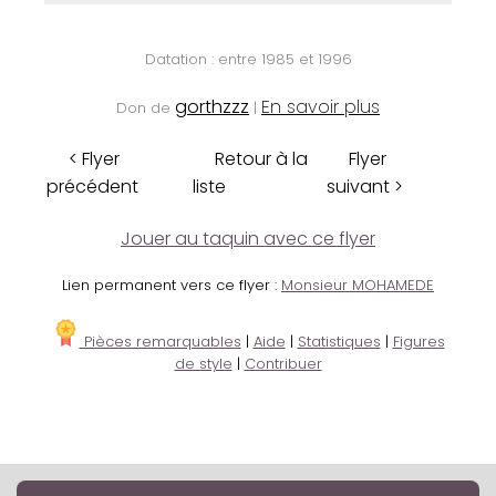
Datation : entre 1985 et 1996
gorthzzz
En savoir plus
Don de
|
< Flyer
Retour à la
Flyer
précédent
liste
suivant >
Jouer au taquin avec ce flyer
Lien permanent vers ce flyer :
Monsieur MOHAMEDE
Pièces remarquables
|
Aide
|
Statistiques
|
Figures
de style
|
Contribuer