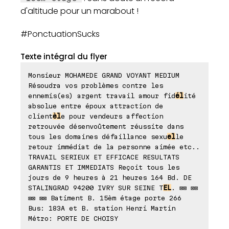
d'altitude pour un marabout !
#PonctuationSucks
Texte intégral du flyer
Monsieur MOHAMEDE GRAND VOYANT MEDIUM
Résoudra vos problèmes contre les
ennemis(es) argent travail amour fid
él
ité
absolue entre époux attraction de
client
èl
e pour vendeurs affection
retrouvée désenvoûtement réussite dans
tous les domaines défaillance sexu
el
le
retour immédiat de la personne aimée etc..
TRAVAIL SERIEUX ET EFFICACE RESULTATS
GARANTIS ET IMMEDIATS Reçoit tous les
jours de 9 heures à 21 heures 164 Bd. DE
STALINGRAD 94200 IVRY SUR SEINE T
EL
. ⊠⊠ ⊠⊠
⊠⊠ ⊠⊠ Batiment B. 15èm étage porte 266
Bus: 183A et B. station Henri Martin
Métro: PORTE DE CHOISY