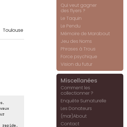
Qui veut gagner
des flyers ?
Le Taquin
Le Pendu
Toulouse
Mémoire de Marabout
Jeu des Noms
Phrases à Trous
Force psychique
Vision du futur
Miscellanées
Comment les
collectionner ?
Enquête Surnaturelle
s.
Les Donateurs
vaux
ur
(mar)About
Contact
 rapide.