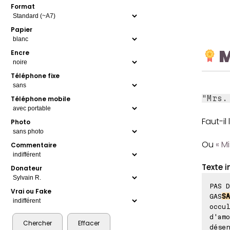
Format
Papier
M
Encre
Téléphone fixe
"Mrs.
Téléphone mobile
Faut-il 
Photo
Ou
« M
Commentaire
Texte i
Donateur
PAS D
Vrai ou Fake
GAS
SA
occul
d'amo
désen