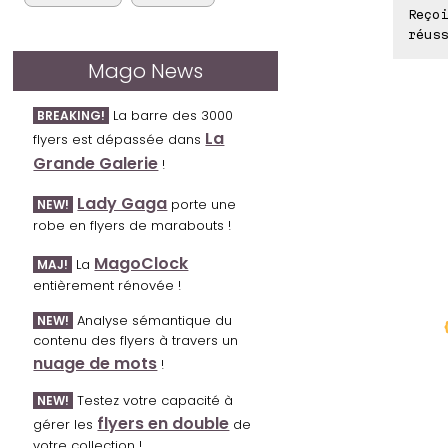
Reçoi
réuss
Mago News
La barre des 3000
BREAKING!
La
flyers est dépassée dans
Grande Galerie
!
Lady Gaga
porte une
NEW!
robe en flyers de marabouts !
MagoClock
La
MAJ!
entièrement rénovée !
Analyse sémantique du
NEW!
contenu des flyers à travers un
nuage de mots
!
Testez votre capacité à
NEW!
flyers en double
gérer les
de
votre collection !