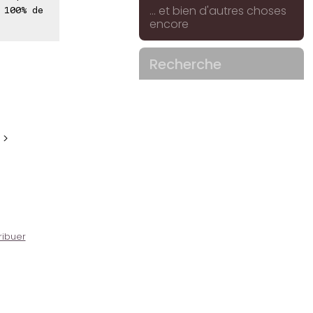
... et bien d'autres choses
 100% de
encore
Recherche
 >
ribuer