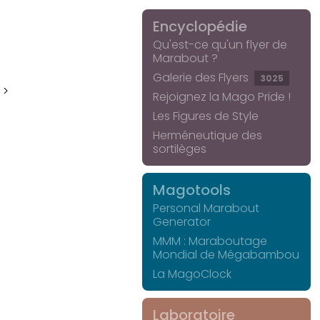
Encyclopédie
Qu'est-ce qu'un flyer de
Marabout ?
Galerie des Flyers
3025
 >
Rejoignez la Mago Pride !
Les Figures de Style
Herméneutique des
sortilèges
Magotools
Personal Marabout
Generator
MMM : Maraboutage
Mondial de Mégabambou
La MagoClock
Laboratoire