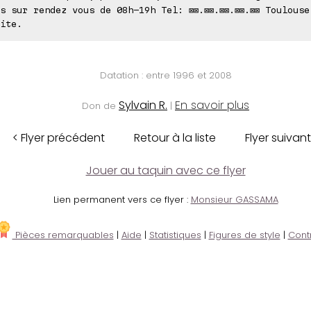
s sur rendez vous de 08h-19h Tel: ⊠⊠.⊠⊠.⊠⊠.⊠⊠.⊠⊠ Toulouse
ite.
Datation : entre 1996 et 2008
Sylvain R.
En savoir plus
Don de
|
< Flyer précédent
Retour à la liste
Flyer suivant
Jouer au taquin avec ce flyer
Lien permanent vers ce flyer :
Monsieur GASSAMA
Pièces remarquables
|
Aide
|
Statistiques
|
Figures de style
|
Cont