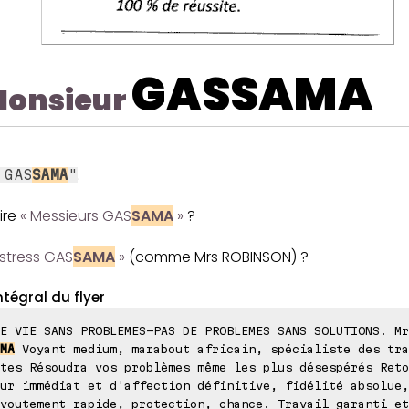
GASSAMA
onsieur
.
 GAS
SAMA
"
lire
« Messieurs GAS
SAMA
»
?
istress GAS
SAMA
»
(comme Mrs ROBINSON) ?
ntégral du flyer
E VIE SANS PROBLEMES-PAS DE PROBLEMES SANS SOLUTIONS. Mr
MA
Voyant medium, marabout africain, spécialiste des tra
tes Résoudra vos problèmes même les plus désespérés Reto
ur immédiat et d'affection définitive, fidélité absolue,
voutement rapide, protection, chance. Travail garanti et