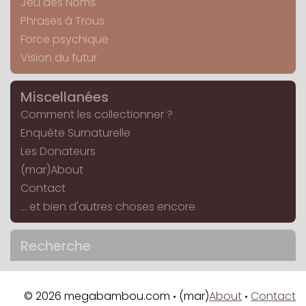
Jeu des Noms
Phrases à Trous
Force psychique
Vision du futur
Miscellanées
Comment les collectionner ?
Enquête Surnaturelle
Les Donateurs
(mar)About
Contact
... et bien d'autres choses encore
Recherche
© 2026 megabambou.com
(mar)
About
Contact
•
•