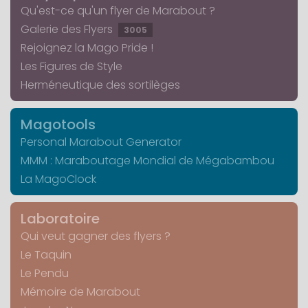
Qu'est-ce qu'un flyer de Marabout ?
Galerie des Flyers
3005
Rejoignez la Mago Pride !
Les Figures de Style
Herméneutique des sortilèges
Magotools
Personal Marabout Generator
MMM : Maraboutage Mondial de Mégabambou
La MagoClock
Laboratoire
Qui veut gagner des flyers ?
Le Taquin
Le Pendu
Mémoire de Marabout