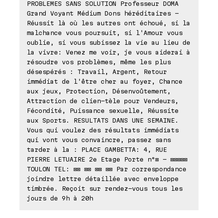
PROBLEMES SANS SOLUTION Professeur DOMA
Grand Voyant Médium Dons héréditaires -
Réussit là où les autres ont échoué, si la
malchance vous poursuit, si l'Amour vous
oublie, si vous subissez la vie au lieu de
la vivre: Venez me voir, je vous aiderai à
résoudre vos problèmes, même les plus
désespérés : Travail, Argent, Retour
immédiat de l'être cher au foyer, Chance
aux jeux, Protection, Désenvoûtement,
Attraction de clien-tèle pour Vendeurs,
Fécondité, Puissance sexuelle, Réussite
aux Sports. RESULTATS DANS UNE SEMAINE.
Vous qui voulez des résultats immédiats
qui vont vous convaincre, passez sans
tarder à la : PLACE GAMBETTA: 4, RUE
PIERRE LETUAIRE 2e Etage Porte n°⊠ - ⊠⊠⊠⊠⊠
TOULON TEL: ⊠⊠ ⊠⊠ ⊠⊠ ⊠⊠ Par correspondance
joindre lettre détaillée avec enveloppe
timbrée. Reçoit sur rendez-vous tous les
jours de 9h à 20h