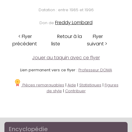
Datation : entre 1985 et 1996
Freddy Lombard
Don de
< Flyer
Retour à la
Flyer
précédent
liste
suivant >
Jouer au taquin avec ce flyer
Lien permanent vers ce flyer :
Professeur DOMA
Pièces remarquables
|
Aide
|
Statistiques
|
Figures
de style
|
Contribuer
Encyclopédie