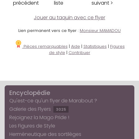
précédent
liste
suivant >
Jouer au taquin avec ce flyer
Lien permanent vers ce flyer :
Monsieur MAMADOU
Pièces remarquables
|
Aide
|
Statistiques
|
Figures
de style
|
Contribuer
Encyclopédie
Qu'est-ce qu'un flyer de Marabout ?
Galerie des Flyers
3025
Rejoignez la Mago Pride !
Les Figures de Style
Herméneutique des sortilèges