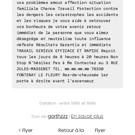
vos problèmes amour affection situation
familiale Chance Travail Protection contre
les dangers les catastrophes les accidents
et les risques je vous aide à retrouver
vos bonheurs de votre avenir retour
immédiat de la personne que vous aimez
désagrège et neutralise toute influence
néfaste Résultats Garantis et immédiats
TRAVAIL SERIEUX EFFICACE ET RAPIDE Reçoit
tous les jours de 8 heures à 20 heures Non
Stop N'hésitez Pas à Me Contactez au 3 RUE
JULES-MASSENET TEL. ⊠⊠.⊠⊠.⊠⊠.⊠⊠ 78330
FONTENAY LE FLEURY Rez-de-chaussée 1er
porte à droite avant l'ascenseur
Datation : entre 1985 et 1996
gorthzzz
En savoir plus
Don de
|
< Flyer
Retour à la
Flyer