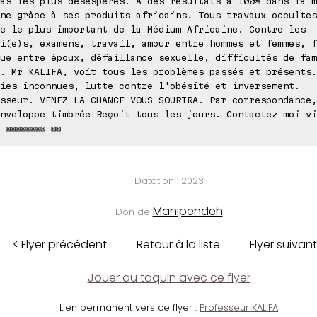
as les plus désespérés. A des résultats à 100% dans la m
ne grâce à ses produits africains. Tous travaux occultes
e le plus important de la Médium Africaine. Contre les
i(e)s, examens, travail, amour entre hommes et femmes, f
ue entre époux, défaillance sexuelle, difficultés de fam
. Mr KALIFA, voit tous les problèmes passés et présents.
ies inconnues, lutte contre l'obésité et inversement.
sseur. VENEZ LA CHANCE VOUS SOURIRA. Par correspondance,
nveloppe timbrée Reçoit tous les jours. Contactez moi vi
 ⊠⊠⊠⊠⊠⊠⊠⊠ ⊠⊠
Datation : 2023
Manipendeh
Don de
< Flyer précédent
Retour à la liste
Flyer suivant
Jouer au taquin avec ce flyer
Lien permanent vers ce flyer :
Professeur KALIFA