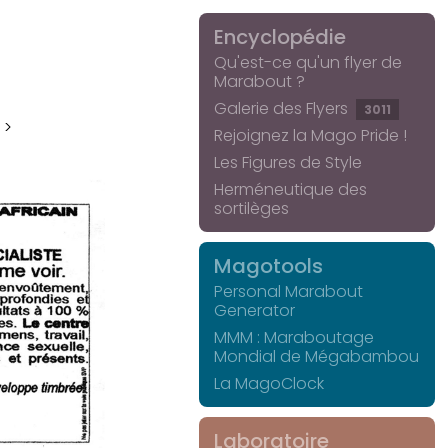
Encyclopédie
Qu'est-ce qu'un flyer de
Marabout ?
Galerie des Flyers
3011
 >
Rejoignez la Mago Pride !
Les Figures de Style
Herméneutique des
sortilèges
Magotools
Personal Marabout
Generator
MMM : Maraboutage
Mondial de Mégabambou
La MagoClock
Laboratoire