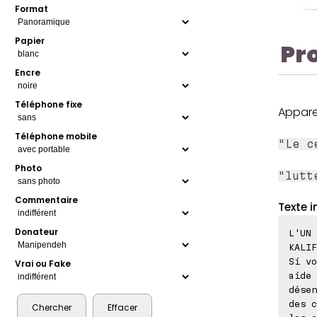
Format
Papier
Pr
Encre
Téléphone fixe
Appare
Téléphone mobile
"Le c
Photo
"lutt
Commentaire
Texte i
Donateur
L'UN 
KALIF
Si vo
Vrai ou Fake
aide 
désen
des c