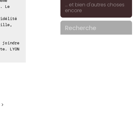
ême
... et bien d'autres choses
. Le
encore
idélité
ille,
Recherche
 joindre
te. LYON
 >