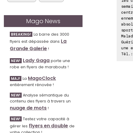
les c
semai
centr
ennem
Mago News
absol
sport
La barre des 3000
BREAKING!
Malad
La
flyers est dépassée dans
Guéri
Grande Galerie
une e
!
Tél.:
Lady Gaga
porte une
NEW!
robe en flyers de marabouts !
MagoClock
La
MAJ!
entièrement rénovée !
Analyse sémantique du
NEW!
contenu des flyers à travers un
nuage de mots
!
Testez votre capacité à
NEW!
flyers en double
gérer les
de
votre collection !