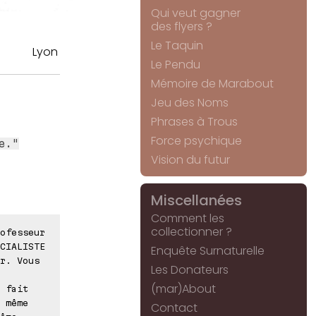
Qui veut gagner
des flyers ?
Le Taquin
Lyon
Le Pendu
Mémoire de Marabout
Jeu des Noms
Phrases à Trous
Force psychique
e."
Vision du futur
Miscellanées
Comment les
collectionner ?
ofesseur
CIALISTE
Enquête Surnaturelle
r. Vous
Les Donateurs
(mar)About
 fait
 même
Contact