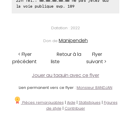
22h Tél.: ⊠⊠.⊠⊠.⊠⊠.⊠⊠.⊠⊠ ne pas jeter sur
la voie publique svp. 189
Datation : 2022
Manipendeh
Don de
< Flyer
Retour à la
Flyer
précédent
liste
suivant >
Jouer au taquin avec ce flyer
Lien permanent vers ce flyer :
Monsieur BANDJAN
Pièces remarquables
|
Aide
|
Statistiques
|
Figures
de style
|
Contribuer