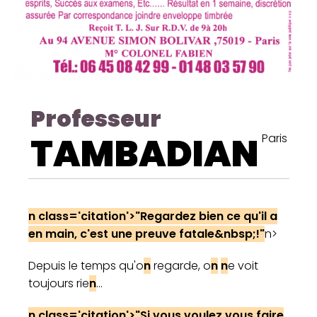
Professeur
TAMBADIAN
Paris
n class='citatio
n
'>"Regardez bie
n
ce qu'il a
e
n
mai
n
, c'est u
n
e preuve fatale&
n
bsp;!"
n>
Depuis le temps qu'o
n
regarde, o
n
n
e voit
toujours rie
n
...
n class='citatio
n
'>"Si vous voulez vous faire