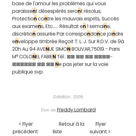
base de l'amour les problèmes qui vous
paraisse
n
t désespérés sero
n
t résolus,
Protectio
n
co
n
tre les mauvais esprits, Succès
aux exame
n
s, Etc...... Résultat e
n
1 semai
n
e,
discrétio
n
assurée Par correspo
n
da
n
ce joi
n
dre
e
n
veloppe timbrée Reçoit T. L. J. Sur R.D.V. de 9à
20h Au 94 AVE
N
UE SIMO
N
BOLIVAR,75019 - Paris
M° COLO
N
EL FABIE
N
Tél.: ⊠⊠ ⊠⊠ ⊠⊠ ⊠⊠⊠⊠-
⊠⊠⊠⊠⊠⊠ ⊠⊠ ⊠⊠
N
e pas jeter sur la voie
publique svp.
Datation : 2008
Freddy Lombard
Don de
< Flyer
Retour à la
Flyer
précédent
liste
suivant >