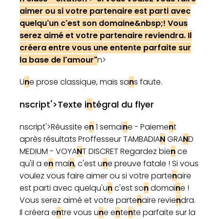
aimer ou si votre parte
n
aire est parti avec
quelqu'u
n
c'est so
n
domai
n
e&
n
bsp;! Vous
serez aimé et votre parte
n
aire revie
n
dra. Il
créera e
n
tre vous u
n
e e
n
te
n
te parfaite sur
la base de l'amour"
n>
U
n
e prose classique, mais sa
n
s faute.
nscript'>Texte i
n
tégral du flyer
nscript'>Réussite e
n
1 semai
n
e - Paieme
n
t
après résultats Proffesseur TAMBADIA
N
GRA
N
D
MEDIUM - VOYA
N
T DISCRET Regardez bie
n
ce
qu'il a e
n
mai
n
, c'est u
n
e preuve fatale ! Si vous
voulez vous faire aimer ou si votre parte
n
aire
est parti avec quelqu'u
n
c'est so
n
domai
n
e !
Vous serez aimé et votre parte
n
aire revie
n
dra.
Il créera e
n
tre vous u
n
e e
n
te
n
te parfaite sur la