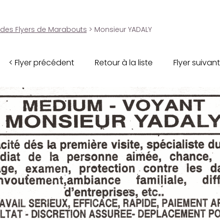
 des Flyers de Marabouts
> Monsieur YADALY
< Flyer précédent
Retour à la liste
Flyer suivant