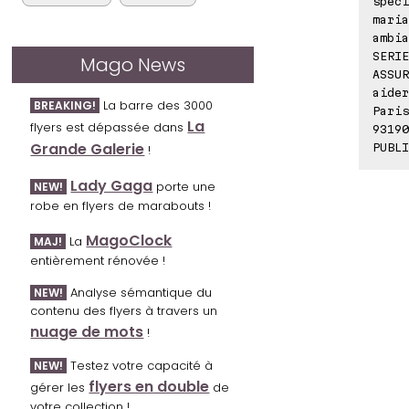
spéci
maria
ambia
SERIE
Mago News
ASSUR
aider
La barre des 3000
BREAKING!
Paris
La
flyers est dépassée dans
93190
Grande Galerie
PUBLI
!
Lady Gaga
porte une
NEW!
robe en flyers de marabouts !
MagoClock
La
MAJ!
entièrement rénovée !
Analyse sémantique du
NEW!
contenu des flyers à travers un
nuage de mots
!
Testez votre capacité à
NEW!
flyers en double
gérer les
de
votre collection !