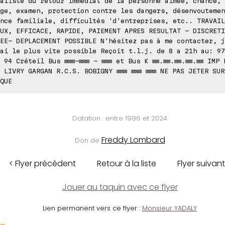
aliste du retour immédiat de la personne aimée, chance, 
ge, examen, protection contre les dangers, désenvoutemen
nce familiale, difficultés 'd'entreprises, etc.. TRAVAIL
UX, EFFICACE, RAPIDE, PAIEMENT APRES RESULTAT - DISCRETI
EE- DEPLACEMENT POSSIBLE N'hésitez pas à me contacter, j
ai le plus vite possible Reçoit t.l.j. de 8 a 21h au: 97
 94 Créteil Bus ⊠⊠⊠-⊠⊠⊠ - ⊠⊠⊠ et Bus K ⊠⊠.⊠⊠.⊠⊠.⊠⊠.⊠⊠ IMP 
 LIVRY GARGAN R.C.S. BOBIGNY ⊠⊠⊠ ⊠⊠⊠ ⊠⊠⊠ NE PAS JETER SUR
QUE
Datation : entre 1996 et 2024
Freddy Lombard
Don de
< Flyer précédent
Retour à la liste
Flyer suivant
Jouer au taquin avec ce flyer
Lien permanent vers ce flyer :
Monsieur YADALY