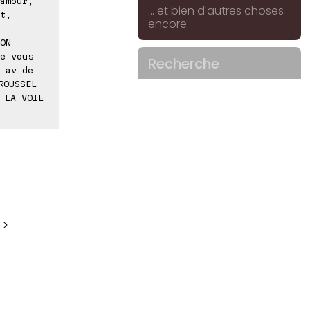
amour,
... et bien d'autres choses
t,
encore
ON
e vous
Recherche
 av de
ROUSSEL
 LA VOIE
 >