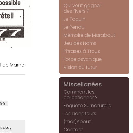
Qui veut gagner
des flyers ?
Le Taquin
Le Pendu
Mémoire de Marabout
Jeu des Noms
Phrases à Trous
Force psychique
l de Marne
Vision du futur
Miscellanées
Comment les
collectionner ?
ée"
Enquête Surnaturelle
Les Donateurs
(mar)About
site,
Contact