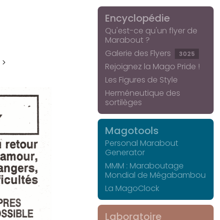
Encyclopédie
Qu'est-ce qu'un flyer de
Marabout ?
Galerie des Flyers
3025
 >
Rejoignez la Mago Pride !
Les Figures de Style
Herméneutique des
sortilèges
Magotools
Personal Marabout
Generator
MMM : Maraboutage
Mondial de Mégabambou
La MagoClock
Laboratoire