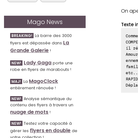
On aper
Mago News
Texte i
La barre des 3000
BREAKING!
Comme
La
COMPE
flyers est dépassée dans
il ré
Grande Galerie
!
Amour
ennem
Lady Gaga
porte une
NEW!
famil
robe en flyers de marabouts !
etc..
RAPID
MagoClock
La
MAJ!
Dépla
entièrement rénovée !
Analyse sémantique du
NEW!
contenu des flyers à travers un
nuage de mots
!
Testez votre capacité à
NEW!
flyers en double
gérer les
de
votre collection !