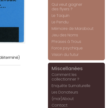
Qui veut gagner
des flyers ?
Le Taquin
Le Pendu
Mémoire de Marabout
Jeu des Noms
Phrases à Trous
Force psychique
Vision du futur
déterminé)
Miscellanées
Comment les
collectionner ?
Enquête Surnaturelle
Les Donateurs
(mar)About
Contact