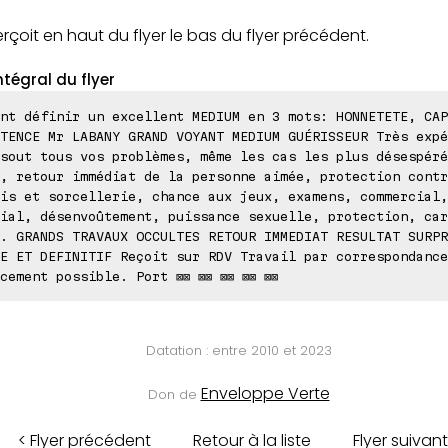
çoit en haut du flyer le bas du flyer précédent.
ntégral du flyer
nt définir un excellent MEDIUM en 3 mots: HONNETETE, CAP
TENCE Mr LABANY GRAND VOYANT MEDIUM GUÉRISSEUR Très expé
sout tous vos problèmes, même les cas les plus désespéré
, retour immédiat de la personne aimée, protection contr
is et sorcellerie, chance aux jeux, examens, commercial,
ial, désenvoûtement, puissance sexuelle, protection, car
. GRANDS TRAVAUX OCCULTES RETOUR IMMEDIAT RESULTAT SURPR
E ET DEFINITIF Reçoit sur RDV Travail par correspondance
cement possible. Port ⊠⊠ ⊠⊠ ⊠⊠ ⊠⊠ ⊠⊠
Datation : entre 2010 et 2023
Enveloppe Verte
Don de
< Flyer précédent
Retour à la liste
Flyer suivant