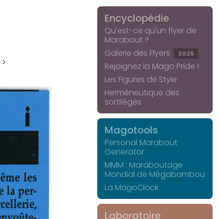
Encyclopédie
Qu'est-ce qu'un flyer de
Marabout ?
Galerie des Flyers
3025
 >
Rejoignez la Mago Pride !
Les Figures de Style
Herméneutique des
sortilèges
Magotools
Personal Marabout
Generator
MMM : Maraboutage
Mondial de Mégabambou
La MagoClock
Laboratoire