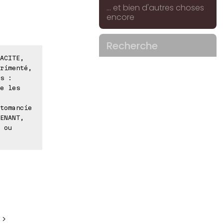
... et bien d'autres choses
encore
Recherche
ACITE,
rimenté,
s :
e les
tomancie
ENANT,
 ou
 >