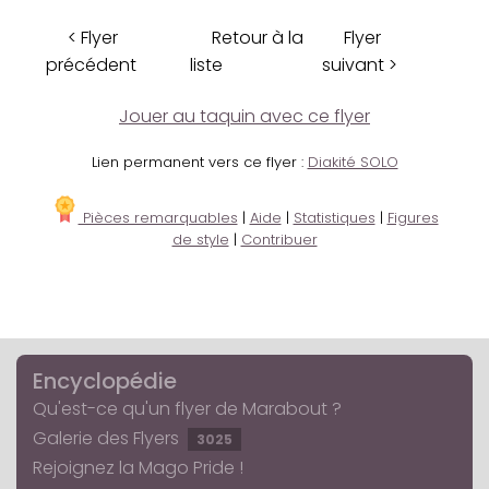
< Flyer
Retour à la
Flyer
précédent
liste
suivant >
Jouer au taquin avec ce flyer
Lien permanent vers ce flyer :
Diakité SOLO
Pièces remarquables
|
Aide
|
Statistiques
|
Figures
de style
|
Contribuer
Encyclopédie
Qu'est-ce qu'un flyer de Marabout ?
Galerie des Flyers
3025
Rejoignez la Mago Pride !