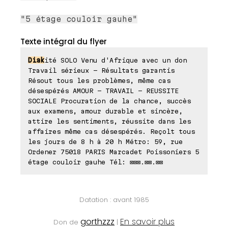
"5 étage couloir gauhe"
Texte intégral du flyer
Diak
ité SOLO Venu d'Afrique avec un don
Travail sérieux - Résultats garantis
Résout tous les problèmes, même cas
désespérés AMOUR - TRAVAIL - REUSSITE
SOCIALE Procuration de la chance, succès
aux examens, amour durable et sincère,
attire les sentiments, réussite dans les
affaires même cas désespérés. Reçolt tous
les jours de 8 h à 20 h Métro: 59, rue
Ordener 75018 PARIS Marcadet Poissoniers 5
étage couloir gauhe Tél: ⊠⊠⊠.⊠⊠.⊠⊠
Datation : avant 1985
gorthzzz
En savoir plus
Don de
|