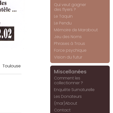
Qui veut gagner
des flyers ?
Le Taquin
Le Pendu
Mémoire de Marabout
Jeu des Noms
Phrases à Trous
Force psychique
Vision du futur
Toulouse
Miscellanées
Comment les
collectionner ?
Enquête Surnaturelle
Les Donateurs
(mar)About
Contact