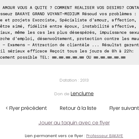
 AMOUR VOUS A QUITE ? COMMENT REALISER VOS DESIRS? CONTA
sseur BAKAYE GRAND VOYANT-MEDIUM Résoud vos problèmes : 
e et projets Exorciste, Spécialiste d'amour, affection, 
être aimé, fidélité entre époux, instabilité affective, 
iaux, même les cas les plus désespérés, impuissance sexu
rche d'emploi, désenvoûtement, protection contre les mau
 - Examens - Attraction de clientèle ... Résultat garant
il sérieux efficace Reçoit tous les jours de 8h à 22h:
cement possible TEL: ⊠⊠.⊠⊠.⊠⊠.⊠⊠.⊠⊠ OU ⊠⊠.⊠⊠.⊠⊠.⊠⊠.⊠⊠
Datation : 2013
Lenclume
Don de
< Flyer précédent
Retour à la liste
Flyer suivant
Jouer au taquin avec ce flyer
Lien permanent vers ce flyer :
Professeur BAKAYE