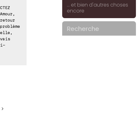
... et bien d'autres choses
CTEZ
encore
Amour,
retour
problème
Recherche
elle,
vais
i-
 >