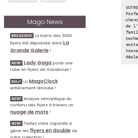
VOTRE
Profe
Mago News
chanc
de l'
famil
La barre des 3000
BREAKING!
reche
La
flyers est dépassée dans
sorts
Grande Galerie
!
trava
dépla
Lady Gaga
porte une
NEW!
robe en flyers de marabouts !
MagoClock
La
MAJ!
entièrement rénovée !
Analyse sémantique du
NEW!
contenu des flyers à travers un
nuage de mots
!
Testez votre capacité à
NEW!
flyers en double
gérer les
de
votre collection !