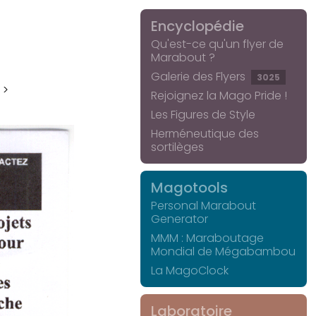
Encyclopédie
Qu'est-ce qu'un flyer de
Marabout ?
Galerie des Flyers
3025
 >
Rejoignez la Mago Pride !
Les Figures de Style
Herméneutique des
sortilèges
Magotools
Personal Marabout
Generator
MMM : Maraboutage
Mondial de Mégabambou
La MagoClock
Laboratoire