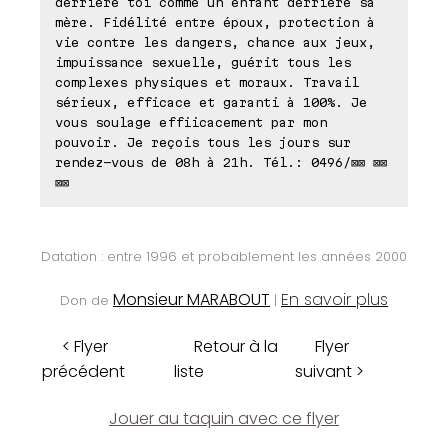
derrière toi comme un enfant derrière sa
mère. Fidélité entre époux, protection à
vie contre les dangers, chance aux jeux,
impuissance sexuelle, guérit tous les
complexes physiques et moraux. Travail
sérieux, efficace et garanti à 100%. Je
vous soulage effiicacement par mon
pouvoir. Je reçois tous les jours sur
rendez-vous de 08h à 21h. Tél.: 0496/⊠⊠ ⊠⊠
⊠⊠
Datation : entre 1996 et probablement les années 2000
Monsieur MARABOUT
En savoir plus
Don de
|
< Flyer
Retour à la
Flyer
précédent
liste
suivant >
Jouer au taquin avec ce flyer