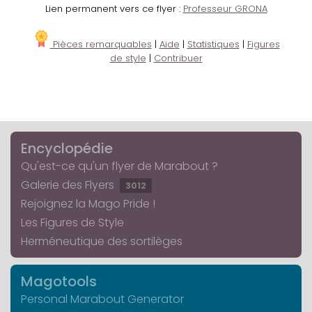
Lien permanent vers ce flyer :
Professeur GRONA
Pièces remarquables
|
Aide
|
Statistiques
|
Figures
de style
|
Contribuer
Encyclopédie
Qu'est-ce qu'un flyer de Marabout ?
Galerie des Flyers
3012
Rejoignez la Mago Pride !
Les Figures de Style
Herméneutique des sortilèges
Magotools
Personal Marabout Generator