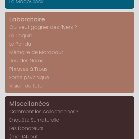
La MagoClock
Laboratoire
Qui veut gagner des flyers ?
Le Taquin
Le Pendu
Mémoire de Marabout
Jeu des Noms
Phrases à Trous
Force psychique
Vision du futur
Miscellanées
Comment les collectionner ?
Enquête Surnaturelle
Les Donateurs
(mar)About