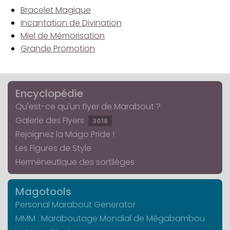
Bracelet Magique
Incantation de Divination
Miel de Mémorisation
Grande Promotion
Encyclopédie
Qu'est-ce qu'un flyer de Marabout ?
Galerie des Flyers
3018
Rejoignez la Mago Pride !
Les Figures de Style
Herméneutique des sortilèges
Magotools
Personal Marabout Generator
MMM : Maraboutage Mondial de Mégabambou