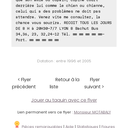
derrière lui comme le chien ou chienne,
celui qui a des problèmes ne doit pas
attendre. Venez vite me consulter, la
chance vous sourira. RECOIT TOUS LES JOURS
DE 8 H à 20H30-7/7 LYON 8 Bachut Bus
34,36, 23, 32,24-12 Tél. ⊠⊠ ⊠⊠ ⊠⊠ ⊠⊠ ⊠⊠-
Port. ⊠⊠ ⊠⊠ ⊠⊠ ⊠⊠ ⊠⊠
Datation : entre 1996 et 2005
< Flyer
Retour à la
Flyer
précédent
liste
suivant >
Jouer au taquin avec ce flyer
Lien permanent vers ce flyer :
Monsieur MOTABALY
Pièces remarquables
|
Aide
|
Statistiques
|
Figures