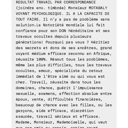
RESULTAT TRAVAIL PAR CORRESPONDANCE
(joindre env. timbrée) Monsieur MOTABALY
VOYANT PSYCHOLOGIQUE. IL A LA CAPACITE DE
TOUT FAIRE. Il n'y a pas de problème sans
solution.La Notoriété mondiale lui fait
confiance pour son DON héréditaire et ses
travaux occultes depuis plusieurs
générations! Pourquoi pas vous ? Héritier
des secrets et dons de ses ancêtres, grand
voyant médium efficace reconnu en Afrique,
réussite 100%. Résout tous les problèmes,
même les plus difficiles, tous les travaux
occultes, amour, spécialiste du retour
immédiat de l'être aimé ou qui vous est
cher. Travail, réussite dans tous les
domaines, chance, guérit l'impuissance
sexuelle, examens, affection absolue entre
époux, vente, difficultés financières,
beaucoup de chance avec les filles, ou les
garçons, aide efficace, discrétion
assurée, travail sérieux et efficace.
Madame, Monsieur, Mademoiselle, qui veut
que son amie ou copain, copine court