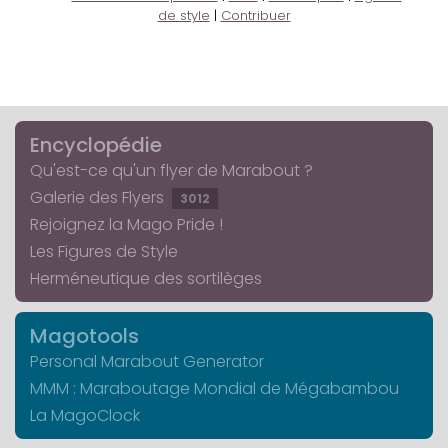
de style
|
Contribuer
Encyclopédie
Qu'est-ce qu'un flyer de Marabout ?
Galerie des Flyers
3012
Rejoignez la Mago Pride !
Les Figures de Style
Herméneutique des sortilèges
Magotools
Personal Marabout Generator
MMM : Maraboutage Mondial de Mégabambou
La MagoClock