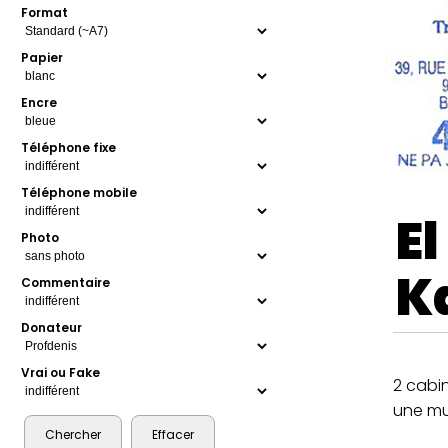
Format
Papier
Encre
Téléphone fixe
Téléphone mobile
El
Photo
K
Commentaire
Donateur
Vrai ou Fake
2 cabin
une mul