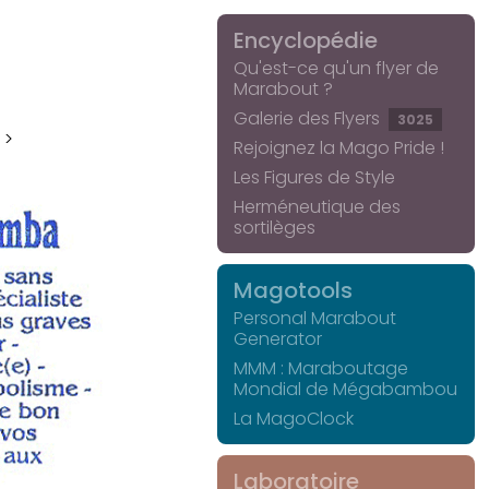
Encyclopédie
Qu'est-ce qu'un flyer de
Marabout ?
Galerie des Flyers
3025
 >
Rejoignez la Mago Pride !
Les Figures de Style
Herméneutique des
sortilèges
Magotools
Personal Marabout
Generator
MMM : Maraboutage
Mondial de Mégabambou
La MagoClock
Laboratoire