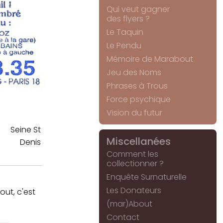
Qui veut gagner
des flyers ?
Le Taquin
Le Pendu
Mémoire de Marabout
Jeu des Noms
Phrases à Trous
Force psychique
Vision du futur
Seine St
Miscellanées
Denis
Comment les
collectionner ?
Enquête Surnaturelle
Les Donateurs
ut, c'est
(mar)About
Contact