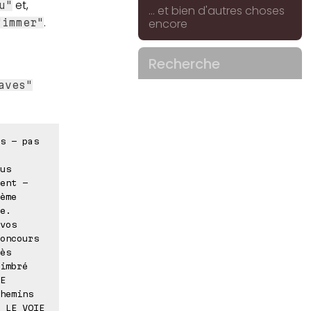
et,
u"
... et bien d'autres choses
.
encore
"immer"
Recherche
aves"
s - pas
us
ent -
ème
e.
vos
oncours
ès
imbré
E
hemins
R LE VOIE