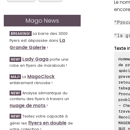
Le nom,
encore 
Mago News
"Proc
La barre des 3000
BREAKING!
"la g
La
flyers est dépassée dans
Grande Galerie
!
Texte i
Lady Gaga
porte une
Homme
NEW!
de pr
robe en flyers de marabouts !
spéci
MagoClock
La
grave
MAJ!
retou
entièrement rénovée !
tabag
Analyse sémantique du
NEW!
Procu
contenu des flyers à travers un
probl
nuage de mots
!
- Cha
trava
Testez votre capacité à
NEW!
Recoi
flyers en double
gérer les
de
MAGEN
BUS n
votre collection !