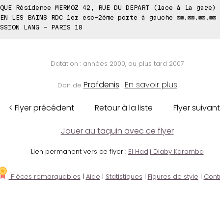
QUE Résidence MERMOZ 42, RUE DU DEPART (lace à la gare) 
EN LES BAINS RDC 1er esc-2ème porte à gauche ⊠⊠.⊠⊠.⊠⊠.⊠⊠
SSION LANG - PARIS 18
Datation : années 2000, au plus tard 2007
Profdenis
En savoir plus
Don de
|
< Flyer précédent
Retour à la liste
Flyer suivant
Jouer au taquin avec ce flyer
Lien permanent vers ce flyer :
El Hadji Diaby Karamba
Pièces remarquables
|
Aide
|
Statistiques
|
Figures de style
|
Cont