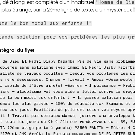
 déjà long, est complété d'un inhabituel
"Homme de Die
plus étrange, sur la 2ème ligne de texte, d'un mystérieux
ure le bon moral aux enfants !"
rande solution pour vos problèmes les plus gr
ntégral du flyer
 de Dieu El Hadji Diaby Karamba Pas de vie sans problème
oblèmes sans solutions avec immer El Hadji Diaby Karamba
aliste de travaux occultes - résout vos problèmes les pl
s même désespérés. Chance - Travail - Amour -Désenvoûtem
r rapide de l'être aimé(e) -Examen - Impuissance - Probl
isme - alcoolisme -et vous aide à lutter contre la drogu
re le bon moral aux enfants ! - la grande solution pour 
èmes les plus graves - 100% de réussite aux Examens et c
nce aux jeux. Facilités de paiement selon vos moyens apr
il ! Travail par correspondance, joindre une enveloppe t
t tous les jours de 9h à 21h sur rendez-vous au : 39, RU
TA (2ème étage porte à gauche) 93500 PANTIN - Métro: 4 C
°170 et 249 Arrêt: La Perouse ⊠⊠.⊠⊠.⊠⊠.⊠⊠ NE PA JETER SU