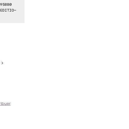
95880
 EDITIO-
 >
ribuer