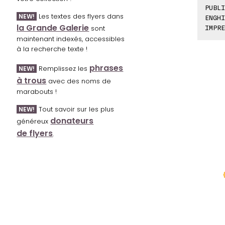
PUBLI
Les textes des flyers dans
NEW!
ENGHI
la Grande Galerie
sont
IMPRE
maintenant indexés, accessibles
à la recherche texte !
phrases
Remplissez les
NEW!
à trous
avec des noms de
marabouts !
Tout savoir sur les plus
NEW!
donateurs
généreux
de flyers
.