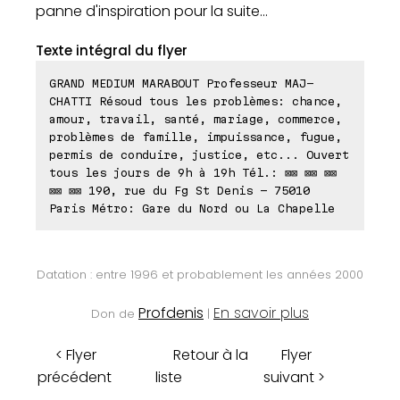
panne d'inspiration pour la suite...
Texte intégral du flyer
GRAND MEDIUM MARABOUT Professeur MAJ-
CHATTI Résoud tous les problèmes: chance,
amour, travail, santé, mariage, commerce,
problèmes de famille, impuissance, fugue,
permis de conduire, justice, etc... Ouvert
tous les jours de 9h à 19h Tél.: ⊠⊠ ⊠⊠ ⊠⊠
⊠⊠ ⊠⊠ 190, rue du Fg St Denis - 75010
Paris Métro: Gare du Nord ou La Chapelle
Datation : entre 1996 et probablement les années 2000
Profdenis
En savoir plus
Don de
|
< Flyer
Retour à la
Flyer
précédent
liste
suivant >