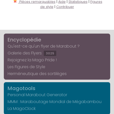
Pièces remarquables
|
Aide
|
Statistiques
|
Figures
de style
|
Contribuer
Encyclopédie
Qu'est-ce qu'un flyer de Marabout ?
Galerie des Flyers
3025
Rejoignez la Mago Pride !
Les Figures de Style
Herméneutique des sortilèges
Magotools
Personal Marabout Generator
MMM : Maraboutage Mondial de Mégabambou
La MagoClock