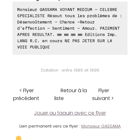
Monsieur GASSAMA VOYANT MEDIUM - CELEBRE
SPECIALISTE Résout tous les problèmes de :
Désenvoûtement - Chance -Retour
d'affection - Sentiment - Amour. PAIEMENT
APRES RESULTAT. ⊠⊠ ⊠⊠ ⊠⊠ ⊠⊠ Editions Imp.
LANG R.C. en cours NE PAS JETER SUR LA
VOIE PUBLIQUE
Datation : entre 1985 et 1996
< Flyer
Retour à la
Flyer
précédent
liste
suivant >
Jouer au taquin avec ce flyer
Lien permanent vers ce flyer :
Monsieur GASSAMA