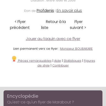
Datation : entre 1996 et 2005
Profdenis
En savoir plus
Don de
|
< Flyer
Retour à la
Flyer
précédent
liste
suivant >
Jouer au taquin avec ce flyer
Lien permanent vers ce flyer :
Monsieur BOUBAKARE
Pièces remarquables
|
Aide
|
Statistiques
|
Figures
de style
|
Contribuer
Encyclopédie
Qu'est-ce qu'un flyer de Marabout ?