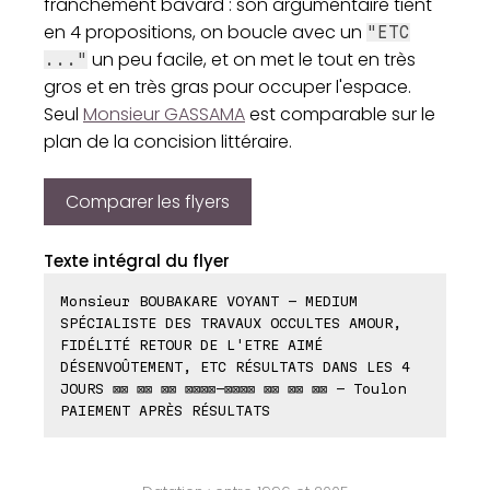
franchement bavard : son argumentaire tient
en 4 propositions, on boucle avec un
"ETC
un peu facile, et on met le tout en très
..."
gros et en très gras pour occuper l'espace.
Seul
Monsieur GASSAMA
est comparable sur le
plan de la concision littéraire.
Comparer les flyers
Texte intégral du flyer
Monsieur BOUBAKARE VOYANT - MEDIUM
SPÉCIALISTE DES TRAVAUX OCCULTES AMOUR,
FIDÉLITÉ RETOUR DE L'ETRE AIMÉ
DÉSENVOÛTEMENT, ETC RÉSULTATS DANS LES 4
JOURS ⊠⊠ ⊠⊠ ⊠⊠ ⊠⊠⊠⊠-⊠⊠⊠⊠ ⊠⊠ ⊠⊠ ⊠⊠ - Toulon
PAIEMENT APRÈS RÉSULTATS