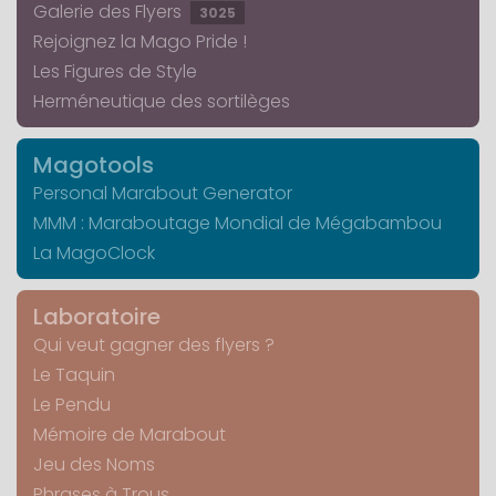
Galerie des Flyers
3025
Rejoignez la Mago Pride !
Les Figures de Style
Herméneutique des sortilèges
Magotools
Personal Marabout Generator
MMM : Maraboutage Mondial de Mégabambou
La MagoClock
Laboratoire
Qui veut gagner des flyers ?
Le Taquin
Le Pendu
Mémoire de Marabout
Jeu des Noms
Phrases à Trous